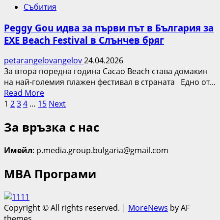
Събития
ANYMA)
с
Peggy Gou идва за първи път в България за
дългоочакван
EXE Beach Festival в Слънчев бряг
дебют
в
petarangelovangelov
24.04.2026
България
За втора поредна година Cacao Beach става домакин
на
на най-големия плажен фестивал в страната Едно от...
EXE
Read
Read More
Beach
Разделяне
more
1
2
3
4
…
15
Next
Festival
about
на
За връзка с нас
Peggy
публикациите
Gou
идва
Имейл
: p.media.group.bulgaria@gmail.com
на
за
страници
първи
МВА Програми
път
в
България
Copyright © All rights reserved.
|
MoreNews
by AF
за
themes.