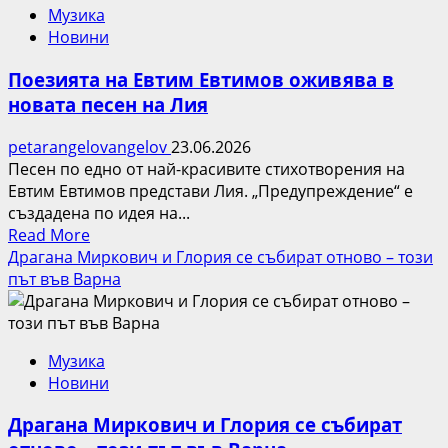
Музика
Микеле
Новини
Мороне
взривява
Поезията на Евтим Евтимов оживява в
Пловдив!
новата песен на Лия
Италианският
секссимвол
petarangelovangelov
23.06.2026
идва
Песен по едно от най-красивите стихотворения на
за
Евтим Евтимов представи Лия. „Предупреждение“ е
невиждано
създадена по идея на...
шоу
Read
Read More
в
more
Драгана Миркович и Глория се събират отново – този
„Колодрума“
about
път във Варна
Поезията
на
Евтим
Музика
Евтимов
Новини
оживява
в
Драгана Миркович и Глория се събират
новата