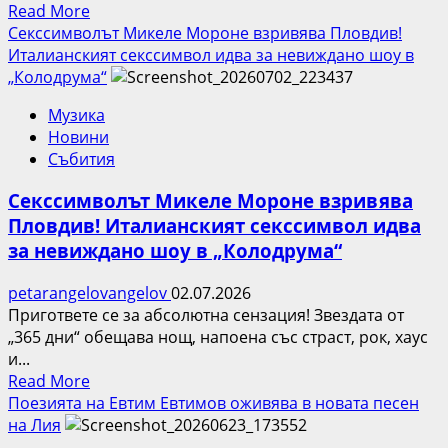
Read
Read More
теми
more
Секссимволът Микеле Мороне взривява Пловдив!
у
about
Италианският секссимвол идва за невиждано шоу в
нас
Coca-
„Колодрума“
Cola
Музика
The
Новини
Voice
Събития
Турнето
2026
Секссимволът Микеле Мороне взривява
носи
Пловдив! Италианският секссимвол идва
Hype
за невиждано шоу в „Колодрума“
the
Vibe
petarangelovangelov
02.07.2026
енергията
Пригответе се за абсолютна сензация! Звездата от
във
„365 дни“ обещава нощ, напоена със страст, рок, хаус
Варна
и...
на
Read
Read More
15
more
Поезията на Евтим Евтимов оживява в новата песен
юли
about
на Лия
Секссимволът