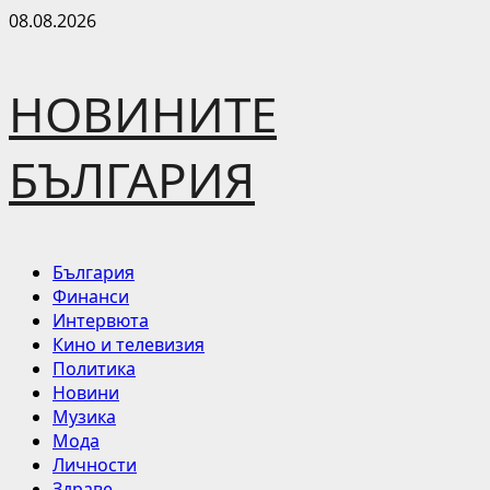
Skip
08.08.2026
to
content
НОВИНИТЕ
БЪЛГАРИЯ
Primary
България
Menu
Финанси
Интервюта
Кино и телевизия
Политика
Новини
Музика
Мода
Личности
Здраве