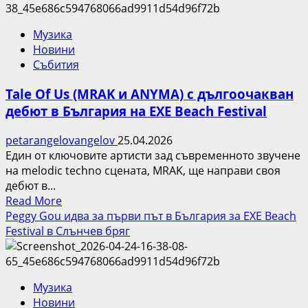
голямото
Avantasia
шоу:
в
Музика
Деспина
столицата
Новини
Ванди
Събития
купонясва
с
Tale Of Us (MRAK и ANYMA) с дългоочакван
български
дебют в България на EXE Beach Festival
звезди
petarangelovangelov
25.04.2026
Един от ключовите артисти зад съвременното звучене
на melodic techno сцената, MRAK, ще направи своя
дебют в...
Read
Read More
more
Peggy Gou идва за първи път в България за EXE Beach
about
Festival в Слънчев бряг
Tale
Of
Us
Музика
(MRAK
Новини
и