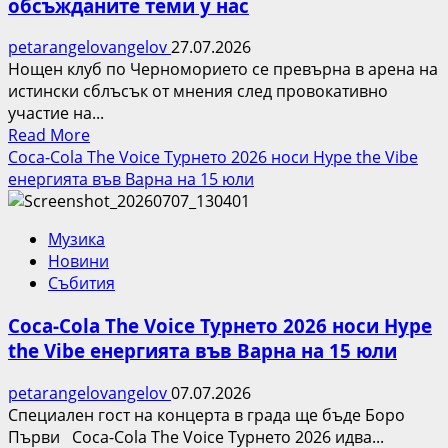
обсъжданите теми у нас
petarangelovangelov
27.07.2026
Нощен клуб по Черноморието се превърна в арена на
истински сблъсък от мнения след провокативно
участие на...
Read
Read More
more
Coca-Cola The Voice Турнето 2026 носи Hype the Vibe
about
енергията във Варна на 15 юли
Скандално
видео
Музика
взриви
Новини
мрежата
Събития
и
превърна
Coca-Cola The Voice Турнето 2026 носи Hype
Киара
the Vibe енергията във Варна на 15 юли
в
една
petarangelovangelov
07.07.2026
от
Специален гост на концерта в града ще бъде Боро
най-
Първи Coca-Cola The Voice Турнето 2026 идва...
обсъжданите