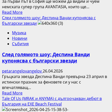
звезда
За първи път в София ще можем да видим и чуем
в
немската супер група AVANTASIA, които ще...
Read
социалните
Read More
more
мрежи
След голямото шоу: Деспина Ванди купонясва с
about
Andrew
български звезди
Рок-
Wave
Музика
звезди
aka
Новини
от
Red
Събития
световна
Carpet
класа
Boy
След голямото шоу: Деспина Ванди
се
купонясва с български звезди
присъединяват
към
petarangelovangelov
26.04.2026
Tobias
Гръцката звезда Деспина Ванди превърна 23 април в
Sammet
истински празник за феновете си у нас с
в
впечатляващ...
София
Read
Read More
за
more
Tale Of Us (MRAK и ANYMA) с дългоочакван дебют в
първия
about
България на EXE Beach Festival
концерт
След
на