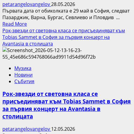
petarangelovangelov
28.05.2026
Първата дата от обиколката е 29 май в София, следват
Пазарджик, Варна, Бургас, Севлиево и Пловдив ...
Read
Read More
more
Рок-звезди от световна класа се присъединяват към
about
Tobias Sammet в София за първия концерт на
Coca-
Avantasia в столицата
Cola
The
Voice
Музика
Турнето
Новини
2026
Събития
стартира
с
Рок-звезди от световна класа се
нов
присъединяват към Tobias Sammet в София
вайб,
за първия концерт на Avantasia в
топ
изпълнители
столицата
и
световната
petarangelovangelov
12.05.2026