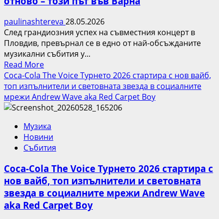
отново – този път във Варна
песен
на
paulinashtereva
28.05.2026
Лия
След грандиозния успех на съвместния концерт в
Пловдив, превърнал се в едно от най-обсъжданите
музикални събития у...
Read
Read More
more
Coca-Cola The Voice Турнето 2026 стартира с нов вайб,
about
топ изпълнители и световната звезда в социалните
Драгана
мрежи Andrew Wave aka Red Carpet Boy
Миркович
и
Музика
Глория
Новини
се
Събития
събират
отново
Coca-Cola The Voice Турнето 2026 стартира с
–
нов вайб, топ изпълнители и световната
този
звезда в социалните мрежи Andrew Wave
път
във
aka Red Carpet Boy
Варна