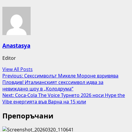
Anastasya
Editor
View All Posts
Post
Previous:
Секссимволът Микеле Мороне взривява
Пловдив! Италианският секссимвол идва за
navigation
невиждано шоу в „Колодрума“
Next:
Coca-Cola The Voice Турнето 2026 носи Hype the
Vibe енергията във Варна на 15 юли
Препоръчани