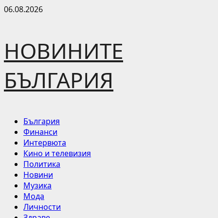
Skip
06.08.2026
to
content
НОВИНИТЕ
БЪЛГАРИЯ
Primary
България
Menu
Финанси
Интервюта
Кино и телевизия
Политика
Новини
Музика
Мода
Личности
Здраве