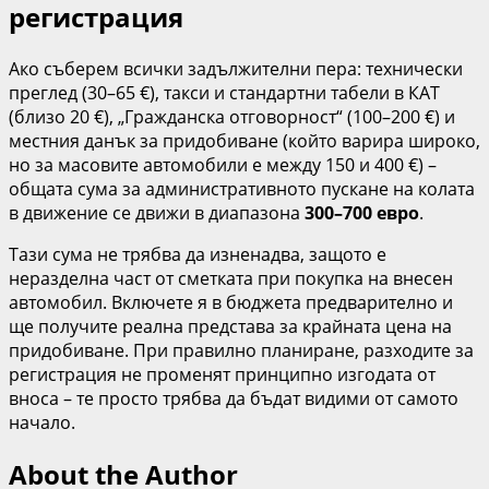
регистрация
Ако съберем всички задължителни пера: технически
преглед (30–65 €), такси и стандартни табели в КАТ
(близо 20 €), „Гражданска отговорност“ (100–200 €) и
местния данък за придобиване (който варира широко,
но за масовите автомобили е между 150 и 400 €) –
общата сума за административното пускане на колата
в движение се движи в диапазона
300–700 евро
.
Тази сума не трябва да изненадва, защото е
неразделна част от сметката при покупка на внесен
автомобил. Включете я в бюджета предварително и
ще получите реална представа за крайната цена на
придобиване. При правилно планиране, разходите за
регистрация не променят принципно изгодата от
вноса – те просто трябва да бъдат видими от самото
начало.
About the Author