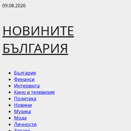
Skip
09.08.2026
to
content
НОВИНИТЕ
БЪЛГАРИЯ
Primary
България
Menu
Финанси
Интервюта
Кино и телевизия
Политика
Новини
Музика
Мода
Личности
Здраве