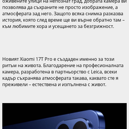
оживените улици на непознат град, добрата камера ви
позволява да съхраните не просто изображение, а
атмосферата зад него. Защото всяка снимка разказва
история, която след време ще ви върне обратно там –
към любимите хора и усещането за безгрижност.
Новият Xiaomi 17T Pro е създаден именно за този
ритъм на живота. Благодарение на професионалната
камера, разработена в партньорство с Leica, всеки
кадър съхранява атмосферата такава, каквато сте я
преживели – естествена и изпълнена с живот.