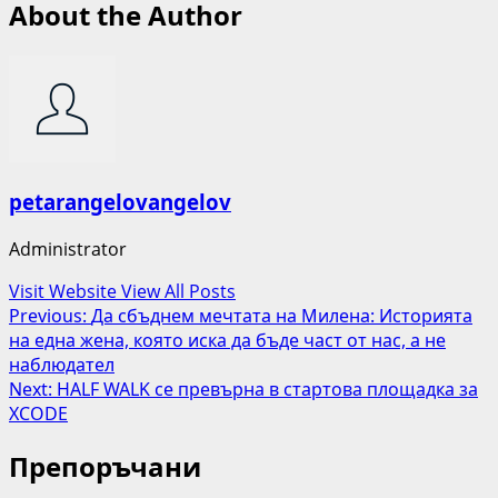
About the Author
petarangelovangelov
Administrator
Visit Website
View All Posts
Post
Previous:
Да сбъднем мечтата на Милена: Историята
на една жена, която иска да бъде част от нас, а не
navigation
наблюдател
Next:
HALF WALK се превърна в стартова площадка за
XCODE
Препоръчани