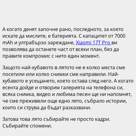
А когато денят започне рано, последното, за което
искате да мислите, е батерията. С капацитет от 7000
mAh и ултрабързо зареждане,
Xiaomi 17T Pro
ви
позволява да останете част от всеки план, без да
правите компромис с нито един момент.
Защото най-хубавото в лятото не е колко места сме
посетили или колко снимки сме направили. Най-
хубавото е усещането, което остава след него. А когато
есента дойде и отворим галерията на телефона си,
всяка снимка, видео и любима песен ще ни напомнят,
че сме преживели още едно лято, събрало истории,
които си струва да бъдат разказвани.
Затова това лято събирайте не просто кадри.
Събирайте спомени.