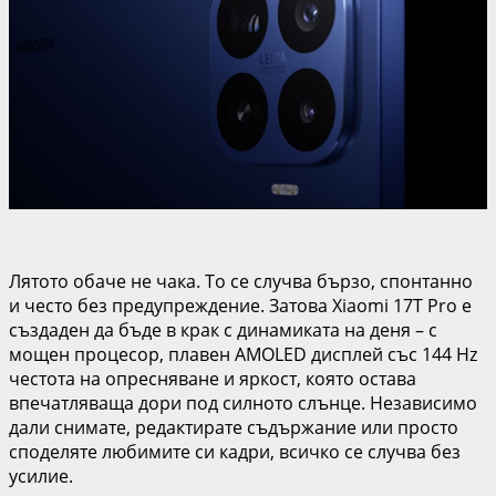
Лятото обаче не чака. То се случва бързо, спонтанно
и често без предупреждение. Затова Xiaomi 17T Pro е
създаден да бъде в крак с динамиката на деня – с
мощен процесор, плавен AMOLED дисплей със 144 Hz
честота на опресняване и яркост, която остава
впечатляваща дори под силното слънце. Независимо
дали снимате, редактирате съдържание или просто
споделяте любимите си кадри, всичко се случва без
усилие.