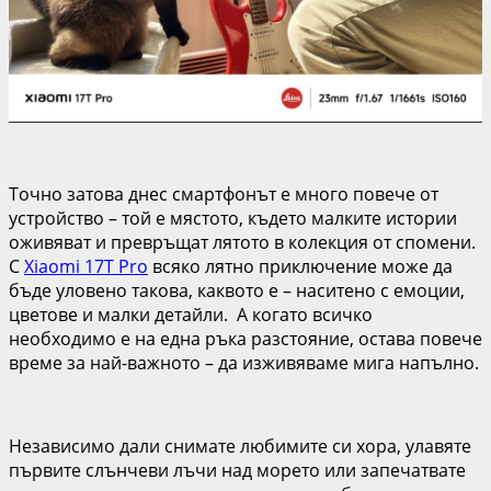
Точно затова днес смартфонът е много повече от
устройство – той е мястото, където малките истории
оживяват и превръщат лятото в колекция от спомени.
С
Xiaomi 17T Pro
всяко лятно приключение може да
бъде уловено такова, каквото е – наситено с емоции,
цветове и малки детайли. А когато всичко
необходимо е на една ръка разстояние, остава повече
време за най-важното – да изживяваме мига напълно.
Независимо дали снимате любимите си хора, улавяте
първите слънчеви лъчи над морето или запечатвате