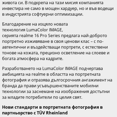
живота си. В подкрепа на тази мисия компанията
инвестира не само в мощен хардуер, но и във водещи
в индустрията софтуерни оптимизации.
Благодарение на изцяло новата
технология LumaColor IMAGE,
серията realme 16 Pro Series предлага най-доброто
портретно изживяване в своя ценови клас – с по-
автентични и въздействащи портрети, с естествени
тонове на кожата, прецизно осветление на слоеве и
богата атмосфера на кадрите.
Разработването на LumaColor IMAGE подчертава
амбицията на realme в областта на портретната
фотография и отразява дългосрочния ангажимент на
бранда да прави усъвършенстваните мобилни
технологии за заснемане на изображения достъпни
за младите потребители по целия свят.
Нови стандарти в портретната фотография в
партньорство с
T
Ü
V
Rheinland