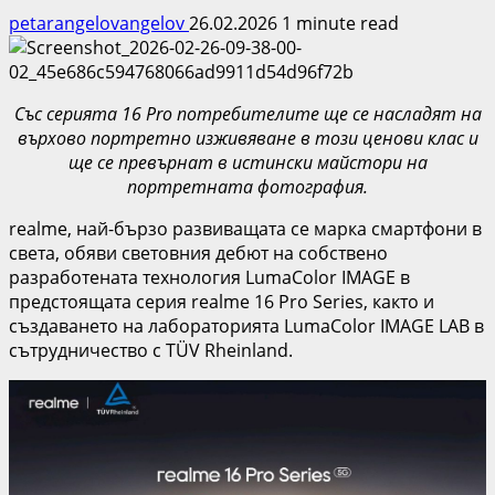
petarangelovangelov
26.02.2026
1 minute read
Със серията 16 Pro потребителите ще се насладят на
върхово портретно изживяване в този ценови клас и
ще се превърнат в истински майстори на
портретната фотография.
realme, най-бързо развиващата се марка смартфони в
света, обяви световния дебют на собствено
разработената технология LumaColor IMAGE в
предстоящата серия realme 16 Pro Series, както и
създаването на лабораторията LumaColor IMAGE LAB в
сътрудничество с TÜV Rheinland.