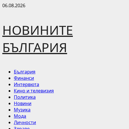
Skip
06.08.2026
to
content
НОВИНИТЕ
БЪЛГАРИЯ
Primary
България
Menu
Финанси
Интервюта
Кино и телевизия
Политика
Новини
Музика
Мода
Личности
Здраве