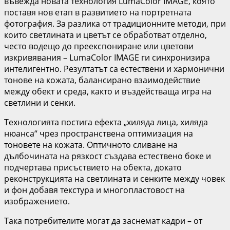
въвежда новата технология LumaColor IMAGE, която
поставя нов етап в развитието на портретната
фотография. За разлика от традиционните методи, при
които светлината и цветът се обработват отделно,
често водещо до преекспониране или цветови
изкривявания – LumaColor IMAGE ги синхронизира
интелигентно. Резултатът са естествени и хармонични
тонове на кожата, балансирано взаимодействие
между обект и среда, както и въздействаща игра на
светлини и сенки.
Технологията постига ефекта „хиляда лица, хиляда
нюанса“ чрез пространствена оптимизация на
тоновете на кожата. Оптичното сливане на
дълбочината на рязкост създава естествено боке и
подчертава присъствието на обекта, докато
реконструкцията на светлината и сенките между човек
и фон добавя текстура и многопластовост на
изображението.
Така потребителите могат да заснемат кадри – от