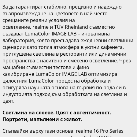
За да гарантират стабилно, прецизно и надеждно
възпроизвеждане на цветовете в най-често
срещаните реални условия на
осветление, realme и TÜV Rheinland съвместно
създават LumaColor IMAGE LAB – иновативна
лаборатория, която пресъздава ежедневни светлинни
сценарии като топла атмосфера в уютни кафенета,
приглушена светлина в ресторанти или динамични
пространства с наситено и смесено осветление. Чрез
мащабни съвместни тестове и фино
калибриране LumaColor IMAGE LAB оптимизира
цялостния LumaColor процес на обработка и
осигурява научната основа на първия по рода си в
индустрията подход към обработката на светлина и
цвят.
Светлина на слоеве. Цвят с автентичност.
Портрети, изпълнени с живот.
Стъпвайки върху тази основа, realme 16 Pro Series