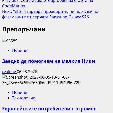
Post
Previous:
CodeMedia Group обявява старта на
CodeMarket
navigation
Next:
Yettel стартира предварителни поръчки на
флагманите от серията Samsung Galaxy S26
Препоръчани
Новини
Заедно да помогнем на малкия Ники
rvaleov
06.08.2026
Новини
Технологии
Европейските потребители с огромен