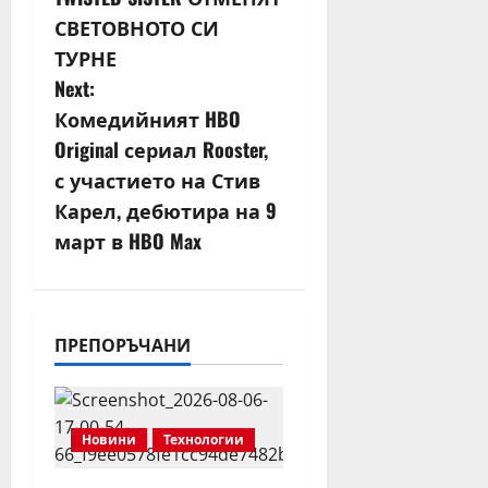
o
СВЕТОВНОТО СИ
s
ТУРНЕ
Next:
t
Комедийният HBO
n
Original сериал Rooster,
с участието на Стив
a
Карел, дебютира на 9
v
март в HBO Max
i
g
ПРЕПОРЪЧАНИ
a
t
Новини
Технологии
i