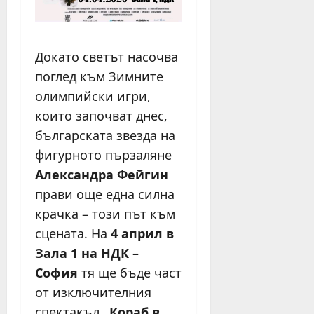
Докато светът насочва
поглед към Зимните
олимпийски игри,
които започват днес,
българската звезда на
фигурното пързаляне
Александра Фейгин
прави още една силна
крачка – този път към
сцената. На
4 април в
Зала 1 на НДК –
София
тя ще бъде част
от изключителния
спектакъл
„Кораб в