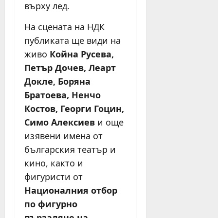
върху лед.
На сцената на НДК
публиката ще види на
живо
Койна Русева,
Петър Дочев, Леарт
Докле, Боряна
Братоева, Ненчо
Костов, Георги Гоцин,
Симо Алексиев
и още
изявени имена от
българския театър и
кино, както и
фигуристи от
Националния отбор
по фигурно
пързаляне на