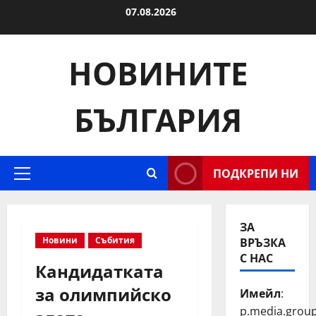
Skip
07.08.2026
to
content
НОВИНИТЕ
БЪЛГАРИЯ
ПОДКРЕПИ НИ
Primary
Menu
ЗА
ВРЪЗКА
Новини
Събития
С НАС
Кандидатката
за олимпийско
Имейл
:
p.media.grou