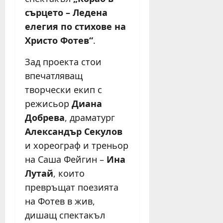
сърцето – Ледена
елегия по стихове на
Христо Фотев“
.
Зад проекта стои
впечатляващ
творчески екип с
режисьор
Диана
Добрева
, драматург
Александър Секулов
и хореограф и треньор
на Саша Фейгин –
Ина
Лутай
, които
превръщат поезията
на Фотев в жив,
дишащ спектакъл