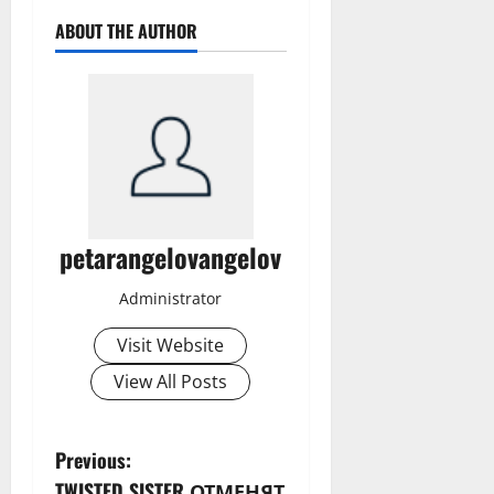
ABOUT THE AUTHOR
petarangelovangelov
Administrator
Visit Website
View All Posts
P
Previous:
TWISTED SISTER ОТМЕНЯТ