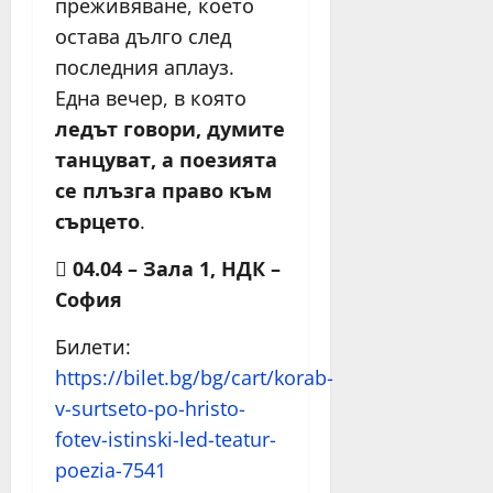
преживяване, което
остава дълго след
последния аплауз.
Една вечер, в която
ледът говори, думите
танцуват, а поезията
се плъзга право към
сърцето
.

04.04 – Зала 1, НДК –
София
Билети:
https://bilet.bg/bg/cart/korab-
v-surtseto-po-hristo-
fotev-istinski-led-teatur-
poezia-7541