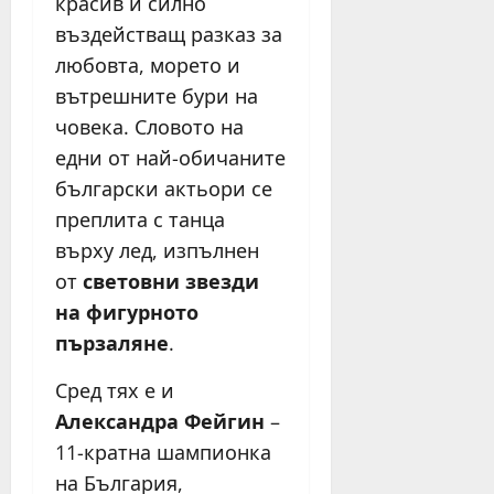
красив и силно
въздействащ разказ за
любовта, морето и
вътрешните бури на
човека. Словото на
едни от най-обичаните
български актьори се
преплита с танца
върху лед, изпълнен
от
световни звезди
на фигурното
пързаляне
.
Сред тях е и
Александра Фейгин
–
11-кратна шампионка
на България,