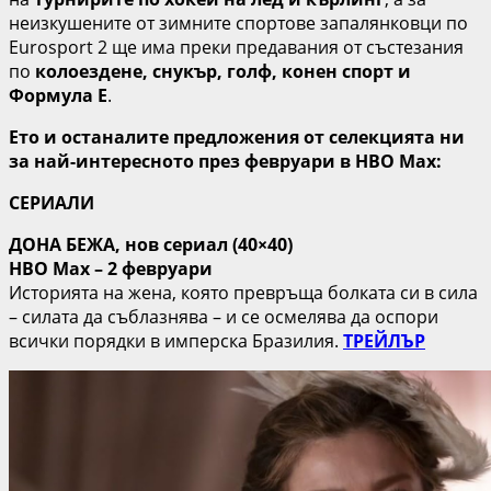
неизкушените от зимните спортове запалянковци по
Eurosport 2 ще има преки предавания от състезания
по
колоездене, снукър, голф, конен спорт и
Формула Е
.
Ето и останалите предложения от селекцията ни
за най-интересното през февруари в HBO Max:
СЕРИАЛИ
ДОНА БЕЖА, нов сериал (40×40)
HBO Max – 2 февруари
Историята на жена, която превръща болката си в сила
– силата да съблазнява – и се осмелява да оспори
всички порядки в имперска Бразилия.
ТРЕЙЛЪР