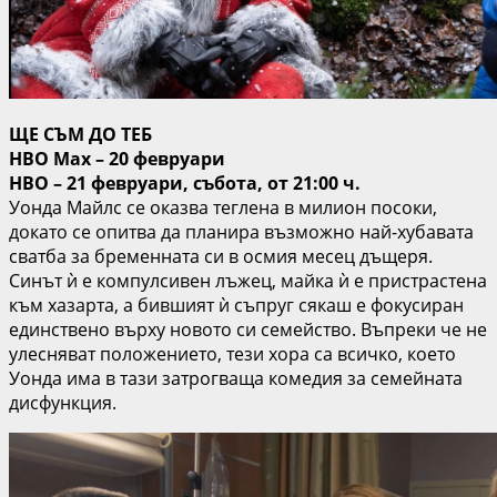
ЩЕ СЪМ ДО ТЕБ
HBO Max – 20 февруари
HBO – 21 февруари, събота, от 21:00 ч.
Уонда Майлс се оказва теглена в милион посоки,
докато се опитва да планира възможно най-хубавата
сватба за бременната си в осмия месец дъщеря.
Синът ѝ е компулсивен лъжец, майка ѝ е пристрастена
към хазарта, а бившият ѝ съпруг сякаш е фокусиран
единствено върху новото си семейство. Въпреки че не
улесняват положението, тези хора са всичко, което
Уонда има в тази затрогваща комедия за семейната
дисфункция.