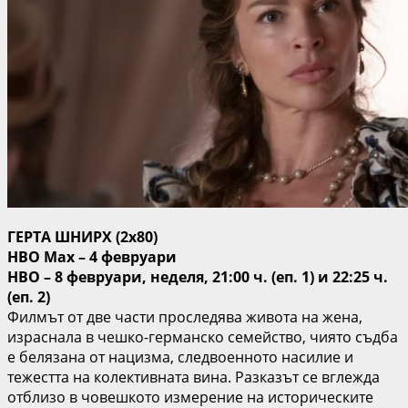
ГЕРТА ШНИРХ (2х80)
HBO Max – 4 февруари
HBO – 8 февруари, неделя, 21:00 ч. (еп. 1) и 22:25 ч.
(еп. 2)
Филмът от две части проследява живота на жена,
израснала в чешко-германско семейство, чиято съдба
е белязана от нацизма, следвоенното насилие и
тежестта на колективната вина. Разказът се вглежда
отблизо в човешкото измерение на историческите