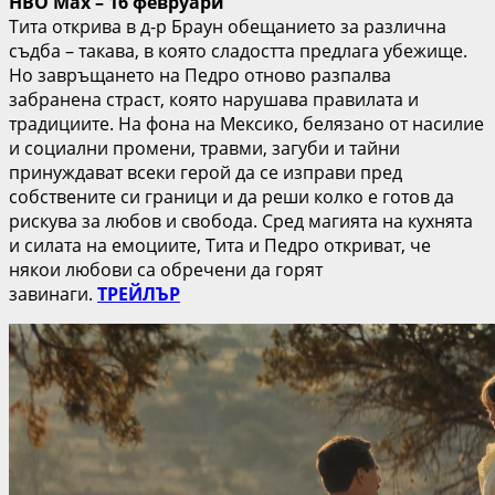
HBO Max – 16 февруари
Тита открива в д-р Браун обещанието за различна
съдба – такава, в която сладостта предлага убежище.
Но завръщането на Педро отново разпалва
забранена страст, която нарушава правилата и
традициите. На фона на Мексико, белязано от насилие
и социални промени, травми, загуби и тайни
принуждават всеки герой да се изправи пред
собствените си граници и да реши колко е готов да
рискува за любов и свобода. Сред магията на кухнята
и силата на емоциите, Тита и Педро откриват, че
някои любови са обречени да горят
завинаги.
ТРЕЙЛЪР