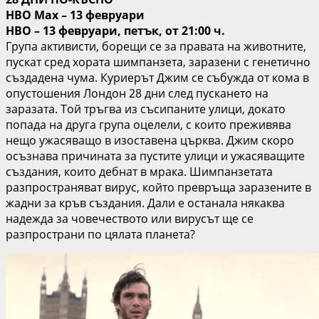
HBO Max – 13 февруари
HBO – 13 февруари, петък, от 21:00 ч.
Група активисти, борещи се за правата на животните,
пускат сред хората шимпанзета, заразени с генетично
създадена чума. Куриерът Джим се събужда от кома в
опустошения Лондон 28 дни след пускането на
заразата. Той тръгва из съсипаните улици, докато
попада на друга група оцелели, с които преживява
нещо ужасяващо в изоставена църква. Джим скоро
осъзнава причината за пустите улици и ужасяващите
създания, които дебнат в мрака. Шимпанзетата
разпространяват вирус, който превръща заразените в
жадни за кръв създания. Дали е останала някаква
надежда за човечеството или вирусът ще се
разпространи по цялата планета?