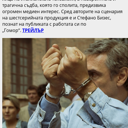
трагична съдба, която го сполита, предизвика
огромен медиен интерес. Сред авторите на сценария
на шестсерийната продукция е и Стефано Бизес,
познат на публиката с работата си по
„Гомор“.
ТРЕЙЛЪР