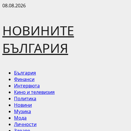
Skip
08.08.2026
to
content
НОВИНИТЕ
БЪЛГАРИЯ
Primary
България
Menu
Финанси
Интервюта
Кино и телевизия
Политика
Новини
Музика
Мода
Личности
Здраве