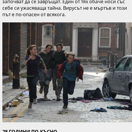
започват да се завръщат. Един от тях обаче носи със
себе си ужасяваща тайна. Вирусът не е мъртъв и този
път е по-опасен от всякога.
28 ГОДИНИ ПО-КЪСНО