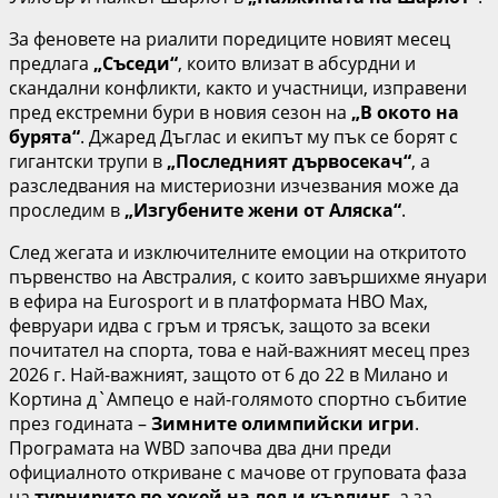
За феновете на риалити поредиците новият месец
предлага
„Съседи“
, които влизат в абсурдни и
скандални конфликти, както и участници, изправени
пред екстремни бури в новия сезон на
„В окото на
бурята“
. Джаред Дъглас и екипът му пък се борят с
гигантски трупи в
„Последният дървосекач“
, а
разследвания на мистериозни изчезвания може да
проследим в
„Изгубените жени от Аляска“
.
След жегата и изключителните емоции на откритото
първенство на Австралия, с които завършихме януари
в ефира на Eurosport и в платформата НВО Мax,
февруари идва с гръм и трясък, защото за всеки
почитател на спорта, това е най-важният месец през
2026 г. Най-важният, защото от 6 до 22 в Милано и
Кортина д`Ампецо е най-голямото спортно събитие
през годината –
Зимните олимпийски игри
.
Програмата на WBD започва два дни преди
официалното откриване с мачове от груповата фаза
на
турнирите по хокей на лед и кърлинг
, а за