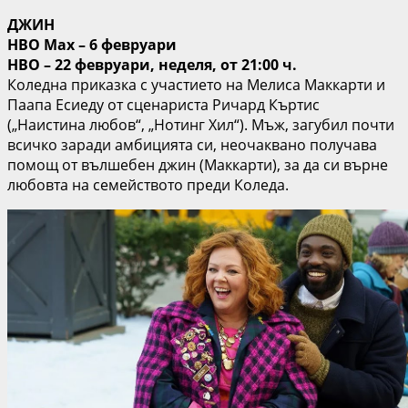
ДЖИН
HBO Max – 6 февруари
HBO – 22 февруари, неделя, от 21:00 ч.
Коледна приказка с участието на Мелиса Маккарти и
Паапа Есиеду от сценариста Ричард Къртис
(„Наистина любов“, „Нотинг Хил“). Мъж, загубил почти
всичко заради амбицията си, неочаквано получава
помощ от вълшебен джин (Маккарти), за да си върне
любовта на семейството преди Коледа.