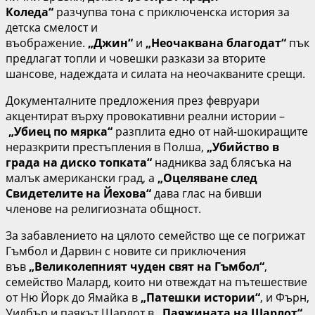
Коледа“
разчупва тона с приключенска история за
детска смелост и
въображение.
„Джин“
и
„Неочаквана благодат“
пък
предлагат топли и човешки разкази за вторите
шансове, надеждата и силата на неочакваните срещи.
Документалните предложения през февруари
акцентират върху провокативни реални истории –
„Убиец по мярка“
разплита едно от най-шокиращите
неразкрити престъпления в Полша,
„Убийство в
града на диско топката“
надниква зад блясъка на
малък американски град, а
„Оцеляване след
Свидетелите на Йехова“
дава глас на бивши
членове на религиозната общност.
За забавлението на цялото семейство ще се погрижат
Гъмбол и Дарвин с новите си приключения
във
„Великолепният чуден свят на Гъмбол“
,
семейство Малард, които ни отвеждат на пътешествие
от Ню Йорк до Ямайка в
„Патешки истории“
, и Фърн,
Уилбър и паякът Шарлот в
„Паяжината на Шарлот“
.