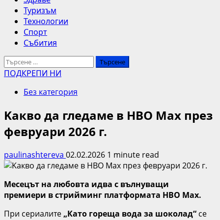
Туризъм
Технологии
Спорт
Събития
Търсене
за:
ПОДКРЕПИ НИ
Без категория
Kакво да гледаме в HBO Max през
февруари 2026 г.
paulinashtereva
02.02.2026
1 minute read
Месецът на любовта идва с вълнуващи
премиери в стрийминг платформата HBO Max.
При сериалите
„Като гореща вода за шоколад“
се