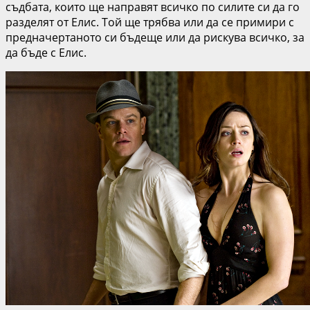
съдбата, които ще направят всичко по силите си да го
разделят от Елис. Той ще трябва или да се примири с
предначертаното си бъдеще или да рискува всичко, за
да бъде с Елис.