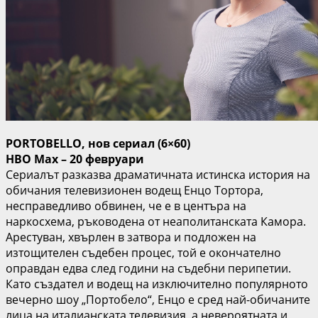
PORTOBELLO, нов сериал (6×60)
HBO Max – 20 февруари
Сериалът разказва драматичната истинска история на
обичания телевизионен водещ Енцо Тортора,
несправедливо обвинен, че е в центъра на
наркосхема, ръководена от неаполитанската Камора.
Арестуван, хвърлен в затвора и подложен на
изтощителен съдебен процес, той е окончателно
оправдан едва след години на съдебни перипетии.
Като създател и водещ на изключително популярното
вечерно шоу „Портобело“, Енцо е сред най-обичаните
лица на италианската телевизия, а невероятната и