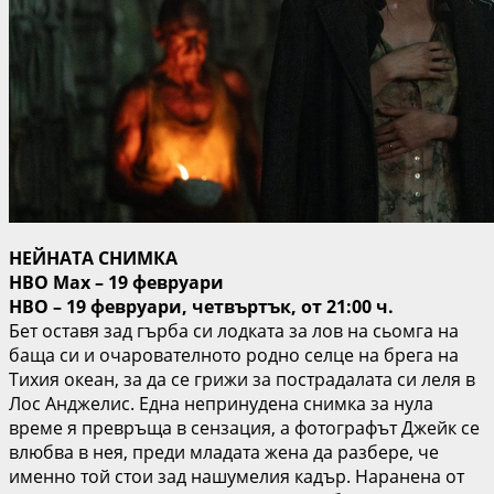
НЕЙНАТА СНИМКА
HBO Max – 19 февруари
HBO – 19 февруари, четвъртък, от 21:00 ч.
Бет оставя зад гърба си лодката за лов на сьомга на
баща си и очарователното родно селце на брега на
Тихия океан, за да се грижи за пострадалата си леля в
Лос Анджелис. Една непринудена снимка за нула
време я превръща в сензация, а фотографът Джейк се
влюбва в нея, преди младата жена да разбере, че
именно той стои зад нашумелия кадър. Наранена от