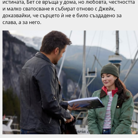
истината, Бет се връща у дома, но любовта, честността
и малко сватосване я събират отново с Джейк,
доказвайки, че сърцето ѝ не е било създадено за
слава, а за него.