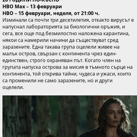
HBO Max – 13 февруари
HBO – 15 февруари, неделя, от 21:00 ч.
Изминали са почти три десетилетия, откакто вирусът е
напуснал лабораторията за биологични оръжия, и
сега, все още под безмилостно наложена карантина,
някои са намерили начини да съществуват сред
заразените. Една такава група оцелели живее на
малък остров, свързан с континента чрез един-
единствен, строго охраняван път. Когато член на
групата напуска острова за мисия в тъмното сърце на
континента, той открива тайни, чудеса и ужаси, които
са променили не само заразените, но и други
оцелели.