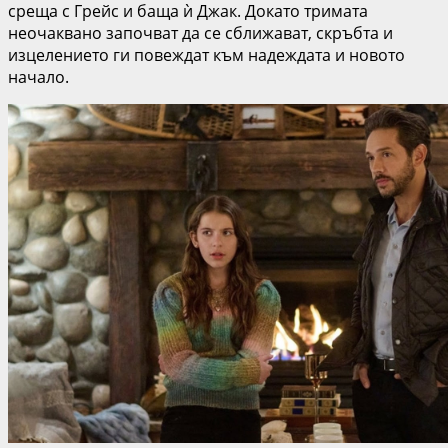
среща с Грейс и баща ѝ Джак. Докато тримата
неочаквано започват да се сближават, скръбта и
изцелението ги повеждат към надеждата и новото
начало.