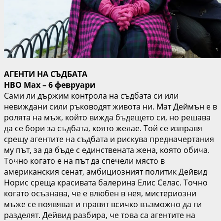
АГЕНТИ НА СЪДБАТА
HBO Max – 6 февруари
Сами ли държим контрола на съдбата си или
невиждани сили ръководят живота ни. Мат Деймън е в
ролята на мъж, който вижда бъдещето си, но решава
да се бори за съдбата, която желае. Той се изправя
срещу агентите на съдбата и рискува предначертания
му път, за да бъде с единствената жена, която обича.
Точно когато е на път да спечели място в
американския сенат, амбициозният политик Дейвид
Норис среща красивата балерина Елис Селас. Точно
когато осъзнава, че е влюбен в нея, мистериозни
мъже се появяват и правят всичко възможно да ги
разделят. Дейвид разбира, че това са агентите на