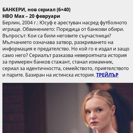
БАНКЕРИ, нов сериал (6×40)
HBO Max – 20 февруари
Берлин, 2004 г.: Юсуф е арестуван насред футболното
игрище. Обвинението: Поредица от банкови обири.
Въпросът: Кои са били неговите съучастници?
Мълчанието означава затвор, разкриването на
информация е предателство. Но кой го е издал и защо
само него? Сериалът разказва невероятната история
за примерен банков стажант, станал измамник,
сериал за идентичността, семейството, приятелството
и парите. Базиран на истинска история.
ТРЕЙЛЪР