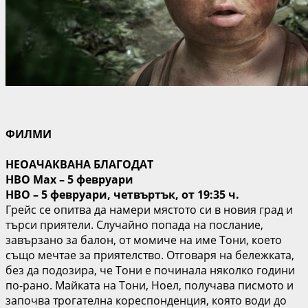
ФИЛМИ
НЕОАЧАКВАНА БЛАГОДАТ
HBO Max – 5 февруари
HBO – 5 февруари, четвъртък, от 19:35 ч.
Грейс се опитва да намери мястото си в новия град и
търси приятели. Случайно попада на послание,
завързано за балон, от момиче на име Тони, което
също мечтае за приятелство. Отговаря на бележката,
без да подозира, че Тони е починала няколко години
по-рано. Майката на Тони, Ноел, получава писмото и
започва трогателна кореспонденция, която води до