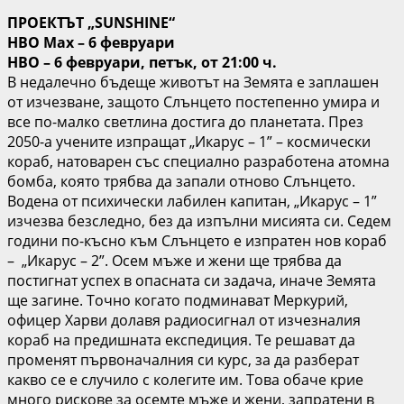
ПРОЕКТЪТ „SUNSHINE“
HBO Max – 6 февруари
HBO – 6 февруари, петък, от 21:00 ч.
В недалечно бъдеще животът на Земята е заплашен
от изчезване, защото Слънцето постепенно умира и
все по-малко светлина достига до планетата. През
2050-а учените изпращат „Икарус – 1” – космически
кораб, натоварен със специално разработена атомна
бомба, която трябва да запали отново Слънцето.
Водена от психически лабилен капитан, „Икарус – 1”
изчезва безследно, без да изпълни мисията си. Седем
години по-късно към Слънцето е изпратен нов кораб
– „Икарус – 2”. Осем мъже и жени ще трябва да
постигнат успех в опасната си задача, иначе Земята
ще загине. Точно когато подминават Меркурий,
офицер Харви долавя радиосигнал от изчезналия
кораб на предишната експедиция. Те решават да
променят първоначалния си курс, за да разберат
какво се е случило с колегите им. Това обаче крие
много рискове за осемте мъже и жени, запратени в