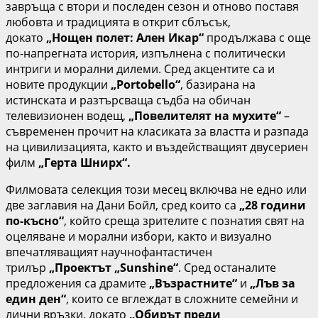
завръща с втори и последен сезон и отново поставя
любовта и традицията в открит сблъсък,
докато
„Нощен полет: Ален Икар“
продължава с още
по-напрегната история, изпълнена с политически
интриги и морални дилеми. Сред акцентите са и
новите продукции
„Portobello“
, базирана на
истинската и разтърсваща съдба на обичан
телевизионен водещ,
„Повелителят на мухите“
–
съвременен прочит на класиката за властта и разпада
на цивилизацията, както и въздействащият двусериен
филм
„Герта Шнирх“.
Филмовата селекция този месец включва не едно или
две заглавия на Дани Бойл, сред които са
„28 години
по-късно“
, който среща зрителите с познатия свят на
оцеляване и морални избори, както и визуално
впечатляващият научнофантастичен
трилър
„Проектът „Sunshine“
. Сред останалите
предложения са драмите
„Възрастните“
и
„Лъв за
един ден“
, които се вглеждат в сложните семейни и
лични връзки, докато
„Обирът преди