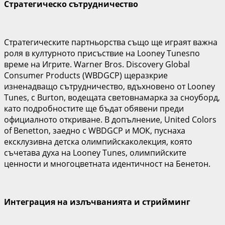
Стратегическ
о
сътрудничеств
о
Стратегическите
партньорства
също ще играят важна
роля в културното присъствие на Looney Tunesпо
време на Игрите. Warner Bros. Discovery Global
Consumer Products (WBDGCP) щеразкрие
изненадващо сътрудничество, вдъхновено от Looney
Tunes, с Burton, водещата световнамарка за сноуборд,
като подробностите ще бъдат
обявени преди
официалното откриване.
В допълнение, United Colors
of Benetton, заедно с WBDGCP и МОК, пуснаха
ексклузивна детска олимпийскаколекция, която
съчетава духа на Looney Tunes, олимпийските
ценности и многоцветната идентичност на
Бенетон.
Интеграция на излъчван
ията
и стриймин
г