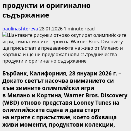
продукти и оригинално
съдържание
paulinashtereva
28.01.2026
1 minute read
Бърбанк, Калифорния, 28 януари 2026 г. –
Докато светът насочва вниманието си
към
з
имните олимпийски игри
в
Милано
и
Кортина, Warner Bros. Discovery
(WBD) отново представя Looney Tunes на
олимпийската сцена и дава старт
на
и
грите с присъствие, което обхваща
живи моменти, продуктови колекции,