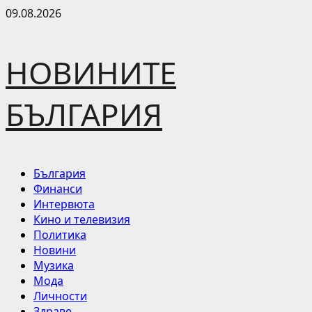
Skip
09.08.2026
to
content
НОВИНИТЕ
БЪЛГАРИЯ
Primary
България
Menu
Финанси
Интервюта
Кино и телевизия
Политика
Новини
Музика
Мода
Личности
Здраве