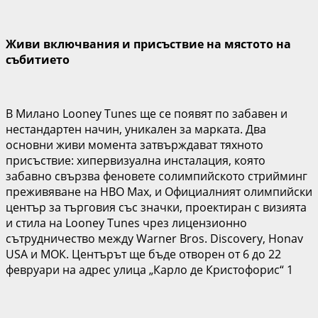
Живи
включвания
и
присъствие на
място
то на
събитието
В Милано Looney Tunes ще се появят по забавен и
нестандартен начин, уникален за марката. Два
основни живи момента затвърждават тяхното
присъствие: хипервизуална инсталация, която
забавно свързва феновете солимпийското стрийминг
преживяване на HBO Max, и Официалният олимпийски
център за търговия с
ъс
значки, проектиран с визията
и стила на Looney Tunes чрез лицензионно
сътрудничество между Warner Bros. Discovery, Honav
USA и МОК. Центърът ще бъде отворен от 6 до 22
февруари на адрес
улица „Карло де Кристофорис“ 1