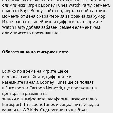
олимпийски игри с Looney Tunes Watch Party, сегмент,
воден от Bugs Bunny, който подчертава най-важните
моменти от деня с характерния за франчайза хумор.
Излъчвано по линейни
те
и цифрови платформи
те
,
Watch Party добавя забавен, семеен елемент към
олимпийското преживяване.
Обогатяване
на съдържание
то
Всичко
по време на Игрите ще се
излъчва
в
линейни
те
, цифрови
те
и
наземни
те
канали. Looney Tunes ще се
появят
в
Eurosport и Cartoon Network, ще
присъстват в
центъра за размяна на
значки
и
в
цифрови
те
п
латформи, включително
Eurosport
,
The LooneTunes и социалните и видео
канали на WB Kids. Съдържанието ще бъде