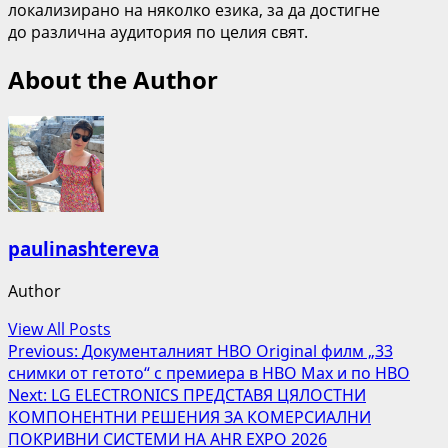
локализирано на няколко езика, за да достигне
до
различна аудитория
по целия свят.
About the Author
paulinashtereva
Author
View All Posts
Post
Previous:
Документалният HBO Original филм „33
снимки от гетото“ с премиера в HBO Max и по HBO
navigation
Next:
LG ELECTRONICS ПРЕДСТАВЯ ЦЯЛОСТНИ
КОМПОНЕНТНИ РЕШЕНИЯ ЗА КОМЕРСИАЛНИ
ПОКРИВНИ СИСТЕМИ НА AHR EXPO 2026