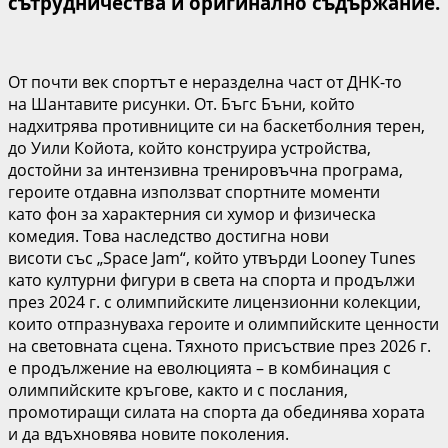
сътрудничества и оригинално съдържание.
От почти век спортът е неразделна част от ДНК-то
на
Шантавите рисунки
. От
.
Бъгс Бъни, който
надхитрява противниците си на баскетболния терен,
до Уили Койота, който конструира устройства,
достойни за интензивна тренировъчна програма,
героите отдавна използват спортните моменти
като фон за характерния си хумор и физическа
комедия. Това наследство достигна нови
висоти с
ъс
„Space Jam“, който утвърди Looney Tunes
като културни фигури в света на спорта и продължи
през 2024 г. с олимпийските лицензионни колекции,
които отпразнуваха героите и олимпийските ценности
на световната сцена. Тяхното присъствие през 2026 г.
е продължение на еволюцията – в комбинация с
олимпийските кръгове, както и с послания,
промотиращи силата на спорта да обединява хората
и да вдъхновява новите поколения.