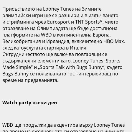
Присъствието на Looney Tunes на Зимните
олимпийски игри ще се разшири и в излъчването
и стрийминга чрез Eurosport и TNT Sports*, чието
отразяване на Олимпиадата ще бъде достъпнона
платформите на WBD в континентална Европа,
Великобритания и Ирландия, включително HBO Max,
след катоуслугата стартира в Италия.
Сътрудничеството ще включва повтарящи се
съдържателни елементи като„Looney Tunes: Sports
Made Simple“ и „Sports Talk with Bugs Bunny“, където
Bugs Bunny се появява като гост-интервюиращ по
време на
предаванията
.
Watch party
всеки ден
WBD ще продължи да акцентира върху Looney Tunes
по време на ежедневното си отразяване на Зимните