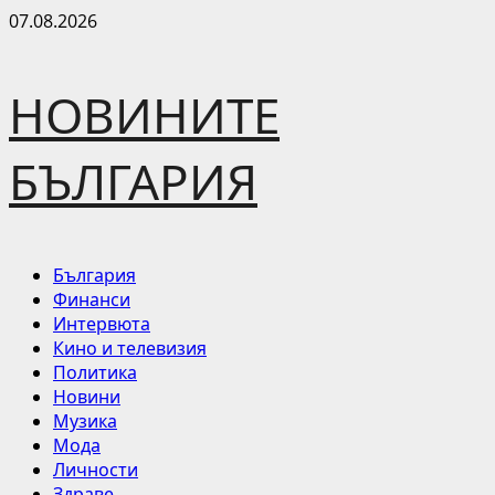
Skip
07.08.2026
to
content
НОВИНИТЕ
БЪЛГАРИЯ
Primary
България
Menu
Финанси
Интервюта
Кино и телевизия
Политика
Новини
Музика
Мода
Личности
Здраве