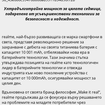
Ултрадълготрайна мощност за цялата седмица,
подкрепена от усъвършенствани технологии за
безопасност и надеждност.
realme, най-бързо развиващата се марка смартфони в
света, представя революционно решение за
захранване с дебюта на своята титаниева батерия с
капацитет 10 001 mAh, отбелязвайки нова ера в
батерийните технологии. Тази значима стъпка
утвърждава позицията на realme като технологичен
лидер в батерийните технологии и отвежда
индустрията към ново поколение устройства с
капацитет от 10 000mAh, осигурявайки мощност за
целия ден.
Вдъхновена от своята бранд философия „Make it real“,
realme продължава да се фокусира върху решаването
на проблемите на младите потребители чрез