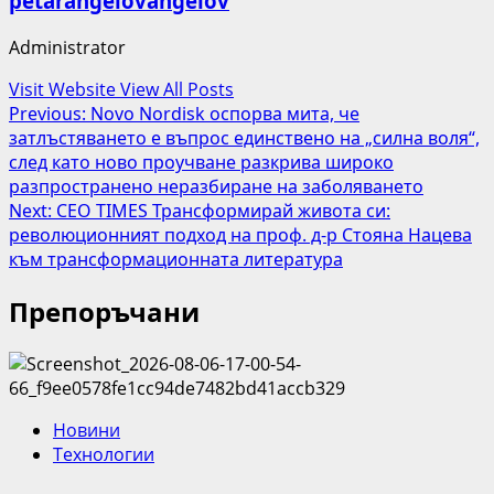
petarangelovangelov
Administrator
Visit Website
View All Posts
Post
Previous:
Novo Nordisk оспорва мита, че
затлъстяването е въпрос единствено на „силна воля“,
navigation
след като ново проучване разкрива широко
разпространено неразбиране на заболяването
Next:
CEO TIMES Трансформирай живота си:
революционният подход на проф. д-р Стояна Нацева
към трансформационната литература
Препоръчани
Новини
Технологии