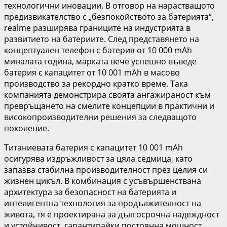
технологични иновации. В отговор на нарастващото
предизвикателство с „безпокойството за батерията“,
realme разширява границите на индустрията в
развитието на батериите. След представянето на
концептуален телефон с батерия от 10 000 mAh
миналата година, марката вече успешно въведе
батерия с капацитет от 10 001 mAh в масово
производство за рекордно кратко време. Така
компанията демонстрира своята ангажираност към
превръщането на смелите концепции в практични и
високопроизводителни решения за следващото
поколение.
Титаниевата батерия с капацитет 10 001 mAh
осигурява издръжливост за цяла седмица, като
запазва стабилна производителност през целия си
жизнен цикъл. В комбинация с усъвършенствана
архитектура за безопасност на батерията и
интелигентна технология за продължителност на
живота, тя е проектирана за дългосрочна надеждност
и устойчивост, гарантирайки постоянна мощност