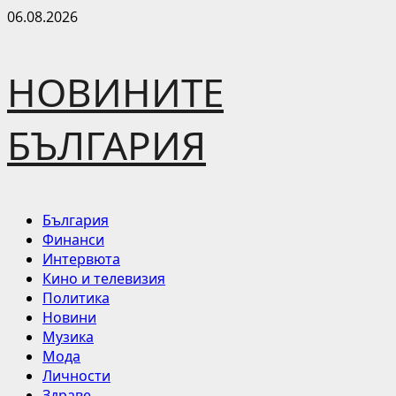
Skip
06.08.2026
to
content
НОВИНИТЕ
БЪЛГАРИЯ
Primary
България
Menu
Финанси
Интервюта
Кино и телевизия
Политика
Новини
Музика
Мода
Личности
Здраве