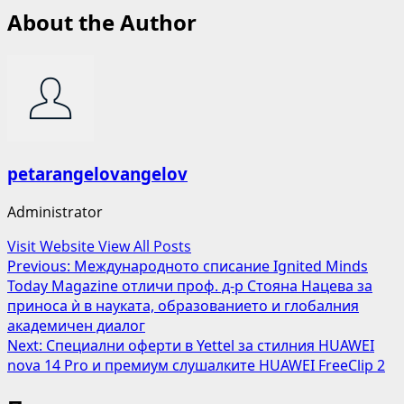
About the Author
petarangelovangelov
Administrator
Visit Website
View All Posts
Post
Previous:
Международното списание Ignited Minds
Today Magazine отличи проф. д-р Стояна Нацева за
navigation
приноса ѝ в науката, образованието и глобалния
академичен диалог
Next:
Специални оферти в Yettel за стилния HUAWEI
nova 14 Pro и премиум слушалките HUAWEI FreeClip 2