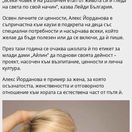
„Всеки човек е на различен етап от живота си и гледа
на света по свой начин“, казва Лейди България.
Освен личните си ценности, Алекс Йорданова е
съпричастна към каузи в подкрепа на деца със
специални потребности и насърчава всеки, който
желае да бъде полезен или да се включи, да ѝ пише.
През тази година се очаква школата ѝ по етикет за
млади дами „Айлин“ да поднови своята дейност –
проект, насочен към възпитание, ценности и лична
култура.
Алекс Йорданова е пример за жена, за която
осъзнатостта, женствеността и отговорното
отношение към хората са естествена част от пътя ѝ.