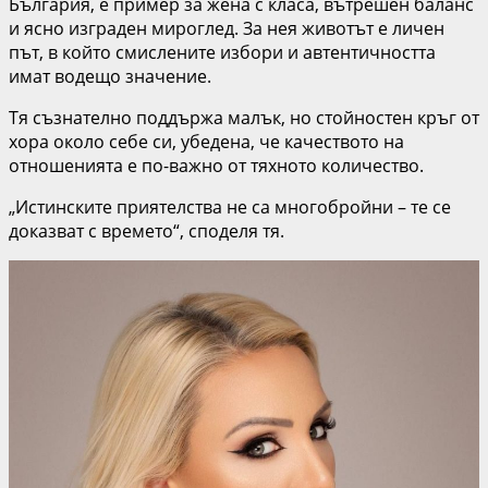
България, е пример за жена с класа, вътрешен баланс
и ясно изграден мироглед. За нея животът е личен
път, в който смислените избори и автентичността
имат водещо значение.
Тя съзнателно поддържа малък, но стойностен кръг от
хора около себе си, убедена, че качеството на
отношенията е по-важно от тяхното количество.
„Истинските приятелства не са многобройни – те се
доказват с времето“, споделя тя.