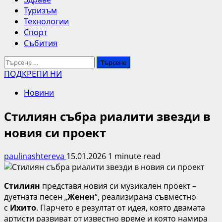
Туризъм
Технологии
Спорт
Събития
Търсене
за:
ПОДКРЕПИ НИ
Новини
Стилиян събра риалити звезди в
новия си проект
paulinashtereva
15.01.2026
1 minute read
Стилиян
представя новия си музикален проект –
дуетната песен „
Женен
“, реализирана съвместно
с
Ихито
. Парчето е резултат от идея, която двамата
артисти развиват от известно време и която намира