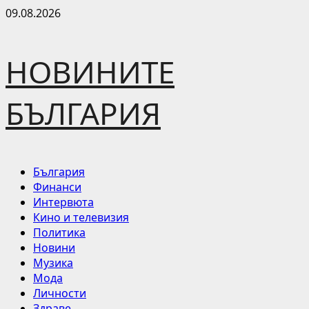
Skip
09.08.2026
to
content
НОВИНИТЕ
БЪЛГАРИЯ
Primary
България
Menu
Финанси
Интервюта
Кино и телевизия
Политика
Новини
Музика
Мода
Личности
Здраве