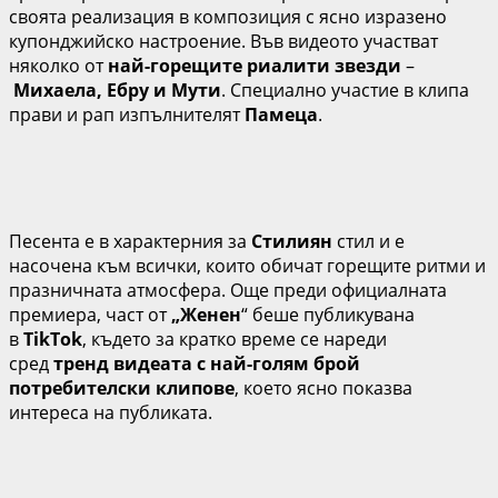
своята реализация в композиция с ясно изразено
купонджийско настроение. Във видеото участват
няколко от
най-горещите риалити звезди
–
Михаела, Ебру и Мути
. Специално участие в клипа
прави и рап изпълнителят
Памеца
.
Песента е в характерния за
Стилиян
стил и е
насочена към всички, които обичат горещите ритми и
празничната атмосфера. Още преди официалната
премиера, част от
„Женен
“ беше публикувана
в
TikTok
, където за кратко време се нареди
сред
тренд видеата с най-голям брой
потребителски клипове
, което ясно показва
интереса на публиката.