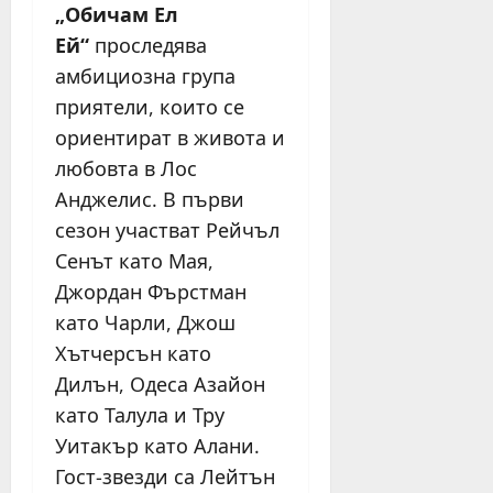
„Обичам Ел
Ей“
проследява
амбициозна група
приятели, които се
ориентират в живота и
любовта в Лос
Анджелис. В първи
сезон участват Рейчъл
Сенът като Мая,
Джордан Фърстман
като Чарли, Джош
Хътчерсън като
Дилън, Одеса Азайон
като Талула и Тру
Уитакър като Алани.
Гост-звезди са Лейтън