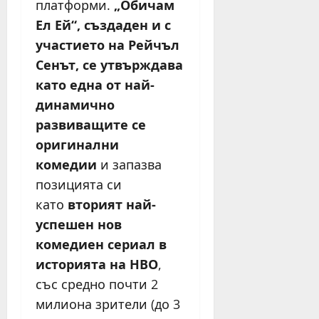
платформи.
„Обичам
Ел Ей“, създаден и с
участието на Рейчъл
Сенът, се утвърждава
като една от най-
динамично
развиващите се
оригинални
комедии
и запазва
позицията си
като
вторият най-
успешен нов
комедиен сериал в
историята на HBO
,
със средно почти 2
милиона зрители (до 3