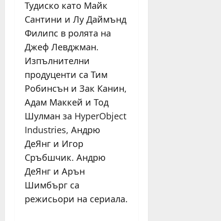
Тудиско като Майк
Сантини и Лу Даймънд
Филипс в ролята на
Джеф Левджман.
Изпълнителни
продуценти са Тим
Робинсън и Зак Канин,
Адам Маккей и Тод
Шулман за HyperObject
Industries, Андрю
ДеЯнг и Игор
Сръбшчик. Андрю
ДеЯнг и Арън
Шимбърг са
режисьори на сериала.