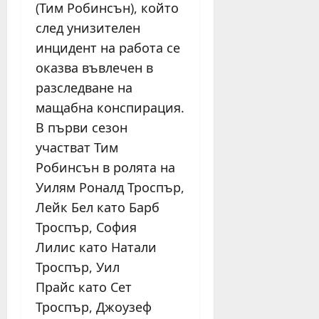
(Тим Робинсън), който
след унизителен
инцидент на работа се
оказва въвлечен в
разследване на
мащабна конспирация.
В първи сезон
участват Тим
Робинсън в ролята на
Уилям Роналд Троспър,
Лейк Бел като Барб
Троспър, София
Лилис като Натали
Троспър, Уил
Прайс като Сет
Троспър, Джоузеф