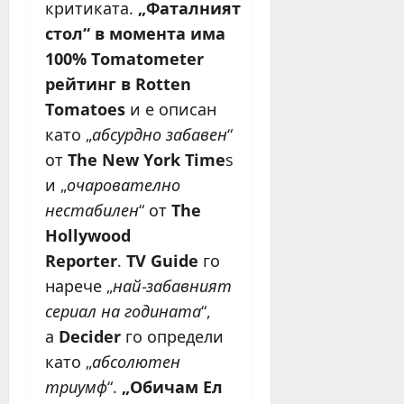
критиката.
„Фаталният
стол“ в момента има
100% Tomatometer
рейтинг в Rotten
Tomatoes
и е описан
като „
абсурдно забавен
“
от
The New York Time
s
и „
очарователно
нестабилен
“ от
The
Hollywood
Reporter
.
TV Guide
го
нарече „
най-забавният
сериал на годината
“,
а
Decider
го определи
като „
абсолютен
триумф
“.
„Обичам Ел