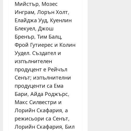
Мийстър, Мозес
Инграм, Лорън Холт,
Елайджа Ууд, Куенлин
Блекуел, Джош
Бренър, Тим Балц,
Фрой Гутиерес и Колин
Уудел. Създател и
изпълнителен
продуцент е Рейчъл
Сенът; изпълнителни
продуценти са Ема
Бари, Айда Роджърс,
Макс Силвестри и
Лорийн Скафария, а
режисьори са Сенът,
Лорийн Скафария, Бил