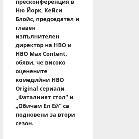
пресконференция в
Ню Йорк, Кейси
Блойс, председател и
главен
изпълнителен
директор на HBO и
HBO Max Content,
обяви, че високо
оценените
комедийни HBO
Original сериали
„Фаталният стол“ и
„Обичам Ел Ей“ са
подновени за втори
сезон.