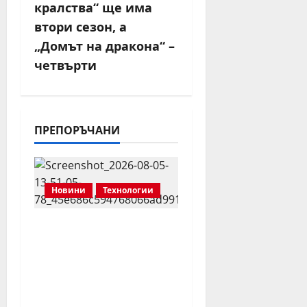
v
кралства“ ще има
втори сезон, а
i
„Домът на дракона“ –
g
четвърти
a
t
ПРЕПОРЪЧАНИ
i
o
Новини
Технологии
n
Европейските
потребители с
огромен интерес към
новия Samsung
Galaxy Z Fold8