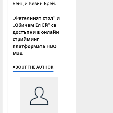
Бенц и Кевин Брей.
„Фаталният стол“ и
„Обичам Ел Ей“ са
достъпни в онлайн
стрийминг
платформата HBO
Max.
ABOUT THE AUTHOR