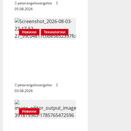
petarangelovangelov
05.08.2026
Новини
Технологии
РЕВЮ| Samsung
Galaxy Z Fold8 –
сгъваемият телефон,
който вече не
изисква компромиси
petarangelovangelov
03.08.2026
Новини
Силвия Юрукова