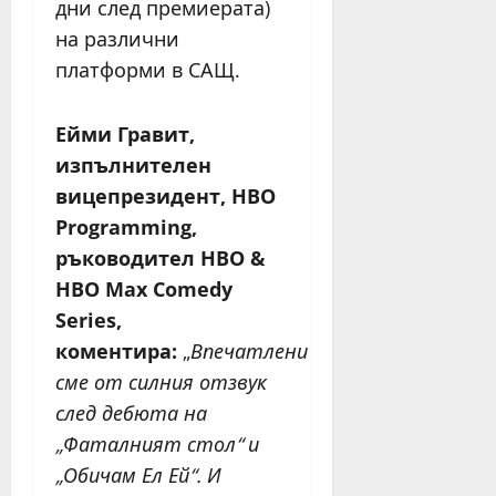
дни след премиерата)
на различни
платформи в САЩ.
Ейми Гравит,
изпълнителен
вицепрезидент, HBO
Programming,
ръководител HBO &
HBO Max Comedy
Series,
коментира:
„
Впечатлени
сме от силния отзвук
след дебюта на
„Фаталният стол“ и
„Обичам Ел Ей“. И