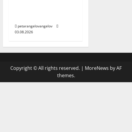
трогна мрежата и
разкри голяма
новина
petarangelovangelov
03.08.2026
Copyright © All rights reserved.
|
MoreNews
by AF
themes.