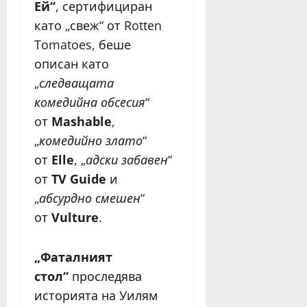
Ей“
, сертифициран
като „свеж“ от Rotten
Tomatoes, беше
описан като
„
следващата
комедийна обсесия
“
от
Mashable
,
„
комедийно злато
“
от
Elle
, „
адски забавен
“
от
TV Guide
и
„
абсурдно смешен
“
от
Vulture
.
„Фаталният
стол“
проследява
историята на Уилям