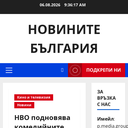
Skip
06.08.2026
9:36:18 AM
to
content
НОВИНИТЕ
БЪЛГАРИЯ
ПОДКРЕПИ НИ
Primary
Menu
ЗА
Кино и телевизия
ВРЪЗКА
С НАС
Новини
HBO подновява
Имейл
:
комедийните
p.media.grou