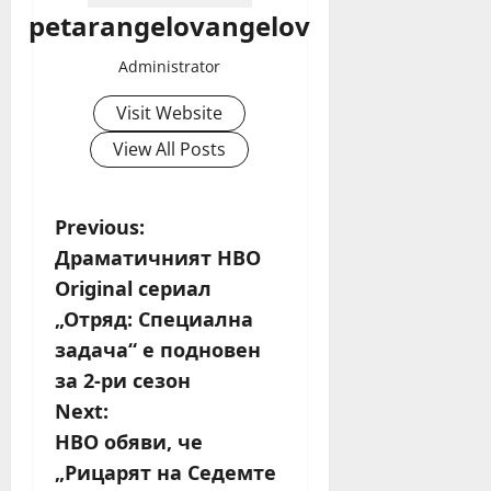
petarangelovangelov
Administrator
Visit Website
View All Posts
P
Previous:
Драматичният HBO
o
Original сериал
s
„Отряд: Специална
задача“ е подновен
t
за 2-ри сезон
n
Next:
HBO обяви, че
a
„Рицарят на Седемте