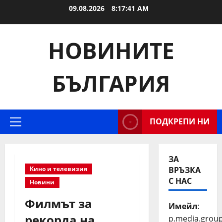
Skip
09.08.2026
8:17:41 AM
to
content
НОВИНИТЕ
БЪЛГАРИЯ
ПОДКРЕПИ НИ
Primary
Menu
ЗА
Кино и телевизия
ВРЪЗКА
С НАС
Новини
Филмът за
Имейл
:
рекорда на
p.media.grou