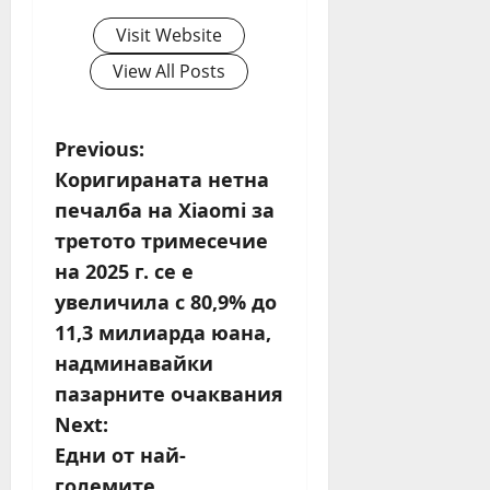
Visit Website
View All Posts
P
Previous:
Коригираната нетна
o
печалба на Xiaomi за
s
третото тримесечие
на 2025 г. се е
t
увеличила с 80,9% до
n
11,3 милиарда юана,
надминавайки
a
пазарните очаквания
v
Next:
Едни от най-
i
големите