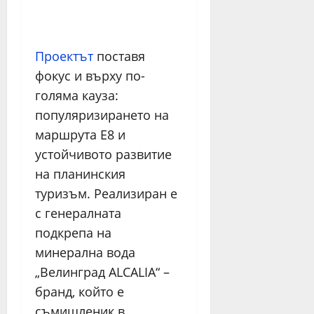
Проектът
поставя
фокус и върху по-
голяма кауза:
популяризирането на
маршрута Е8 и
устойчивото развитие
на планинския
туризъм. Реализиран е
с генералната
подкрепа на
минерална вода
„Велинград ALCALIA“ –
бранд, който е
съмишленик в