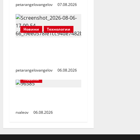
petarangelovangelov
07.08.2026
Новини
Технологии
Надеждност на
уредите, на която
можете да разчитате
petarangelovangelov
06.08.2026
Новини
Заедно да помогнем
на малкия Ники
rvaleov
06.08.2026