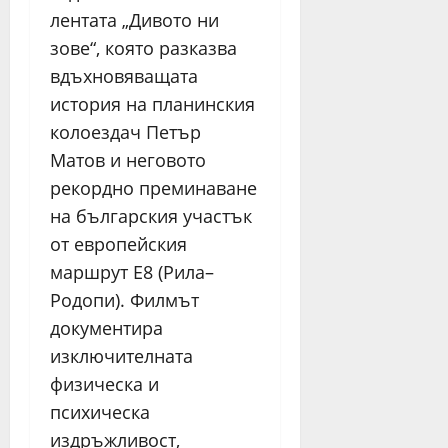
лентата „Дивото ни
зове“, която разказва
вдъхновяващата
история на планинския
колоездач Петър
Матов и неговото
рекордно преминаване
на българския участък
от европейския
маршрут Е8 (Рила–
Родопи). Филмът
документира
изключителната
физическа и
психическа
издръжливост,