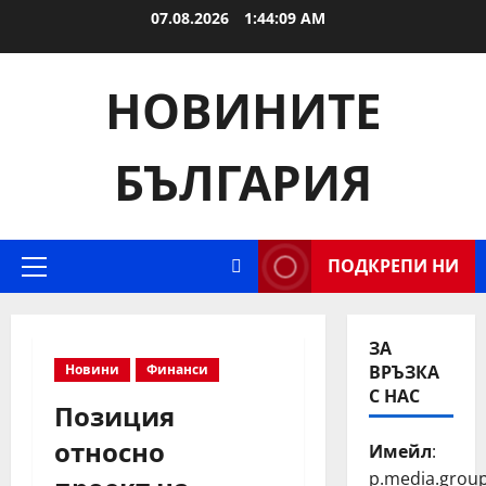
Skip
07.08.2026
1:44:10 AM
to
content
НОВИНИТЕ
БЪЛГАРИЯ
ПОДКРЕПИ НИ
Primary
Menu
ЗА
Новини
Финанси
ВРЪЗКА
С НАС
Позиция
относно
Имейл
:
p.media.grou