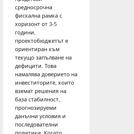
средносрочна
фискална рамка с
хоризонт от 3-5
години,
проектобюджетът е
ориентиран към
текущо запълване на
дефицити. Това
намалява доверието на
инвеститорите, които
вземат решения на
база стабилност,
прогнозируеми
данъчни условия и
последователни
политики. Когато