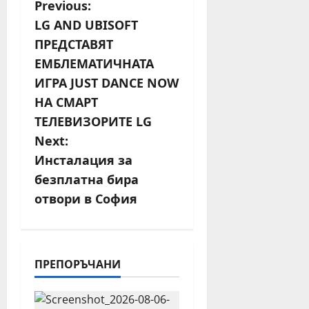
P
Previous:
LG AND UBISOFT
o
ПРЕДСТАВЯТ
s
ЕМБЛЕМАТИЧНАТА
ИГРА JUST DANCE NOW
t
НА СМАРТ
n
ТЕЛЕВИЗОРИТЕ LG
Next:
a
Инсталация за
v
безплатна бира
отвори в София
i
g
a
ПРЕПОРЪЧАНИ
t