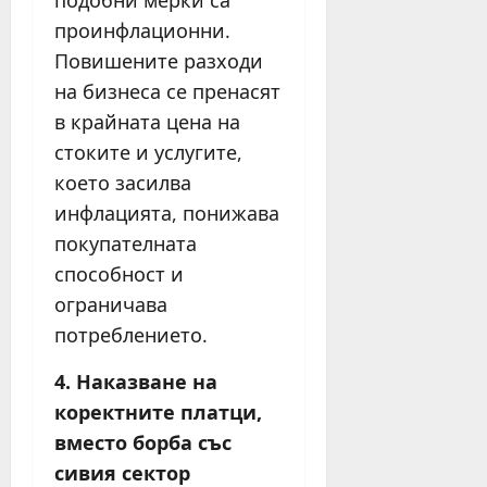
подобни мерки са
проинфлационни.
Повишените разходи
на бизнеса се пренасят
в крайната цена на
стоките и услугите,
което засилва
инфлацията, понижава
покупателната
способност и
ограничава
потреблението.
4. Наказване на
коректните платци,
вместо борба със
сивия сектор