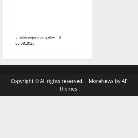
потребители с
огромен интерес към
новия Samsung
Galaxy Z Fold8
petarangelovangelov
05.08.2026
Copyright © All rights reserved.
|
MoreNews
by AF
themes.