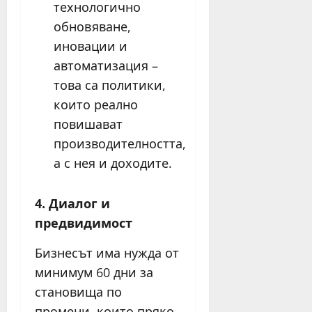
технологично
обновяване,
иновации и
автоматизация –
това са политики,
които реално
повишават
производителността,
а с нея и доходите.
4. Диалог и
предвидимост
Бизнесът има нужда от
минимум 60 дни за
становища по
промени, които пряко