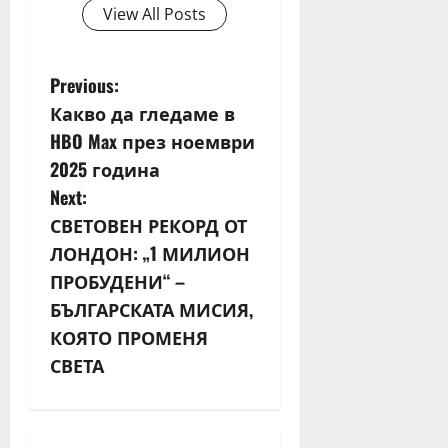
View All Posts
P
Previous:
Какво да гледаме в
o
HBO Max през ноември
s
2025 година
Next:
t
СВЕТОВЕН РЕКОРД ОТ
n
ЛОНДОН: „1 МИЛИОН
ПРОБУДЕНИ“ –
a
БЪЛГАРСКАТА МИСИЯ,
v
КОЯТО ПРОМЕНЯ
СВЕТА
i
g