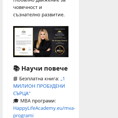
човечност и
съзнателно развитие.
📚
Научи повече
📘 Безплатна книга:
„1
МИЛИОН ПРОБУДЕНИ
СЪРЦА“
🎓 MBA програми:
HappyLifeAcademy.eu/mva-
programi