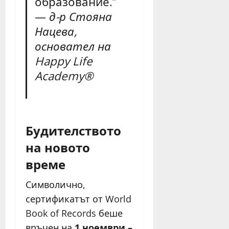
образование.”
—
д-р Стояна
Нацева,
основател на
Happy Life
Academy®
Будителството
на новото
време
Символично,
сертификатът от World
Book of Records беше
връчен на
1 ноември –