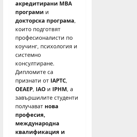
акредитирани MBA
програми
и
докторска програма
,
които подготвят
професионалисти по
коучинг, психология и
системно
консултиране.
Дипломите са
признати от
IAPTC
,
OEAEP
,
IAO
и
IPHM
, а
завършилите студенти
получават
нова
професия,
международна
квалификация и