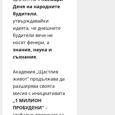
Деня на народните
будители
,
утвърждавайки
идеята, че днешните
будители вече не
носят фенери, а
знание, наука и
съзнание
.
Академия „Щастлив
живот“ продължава да
разширява своята
мисия с инициативата
„1 МИЛИОН
ПРОБУДЕНИ“
–
глобално движение за