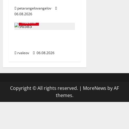
можете да разчитате
petarangelovangelov
06.08.2026
Новини
Заедно да помогнем
на малкия Ники
rvaleov
06.08.2026
Copyright © All rights reserved.
|
MoreNews
by AF
themes.