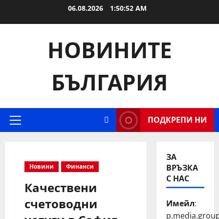
Skip
06.08.2026
1:50:53 AM
to
content
НОВИНИТЕ
БЪЛГАРИЯ
ПОДКРЕПИ НИ
Primary
Menu
ЗА
Новини
Финанси
ВРЪЗКА
С НАС
Качествени
счетоводни
Имейл
:
p.media.grou