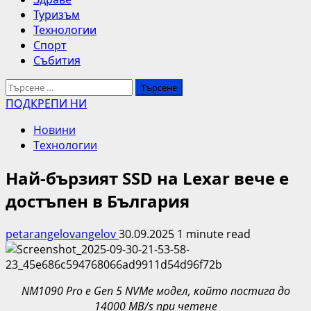
Туризъм
Технологии
Спорт
Събития
Търсене
за:
ПОДКРЕПИ НИ
Новини
Технологии
Най-бързият SSD на Lexar вече е
достъпен в България
petarangelovangelov
30.09.2025
1 minute read
NM1090 Pro е
Gen 5 NVMe модел, който постига до
14000
MB/s при четене