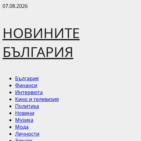
Skip
07.08.2026
to
content
НОВИНИТЕ
БЪЛГАРИЯ
Primary
България
Menu
Финанси
Интервюта
Кино и телевизия
Политика
Новини
Музика
Мода
Личности
Здраве