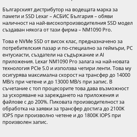
Българският дистрибутор на водещата марка за
памети и SSD Lexar – АСБИС България – обяви
наличност на най-високопроизводителния SSD модел
създаван някога от тази фирма – NM1090 Pro.
Това е NVMe SSD от висок клас, предназначено за
потребителския пазар и по-специално за геймъри, PC
ентусиасти, създатели на съдържание и AI
приложения. Lexar NM1090 Pro залага на най-новата
технология PCIe 5.0 и използва четири ленти. Това му
осигурява максимална скорост на трансфер до 14000
MB/s при четене и до 13000 MB/s при запис. В
съчетание с топ процесорите това дава възможност
за ускоряване на зареждането на приложения и
файлове с до 200%. Пиковата производителност за
обработка на заявки за трансфер достига до 2100K
IOPS при произволно четене и до 1800K IOPS при
произволен запис.