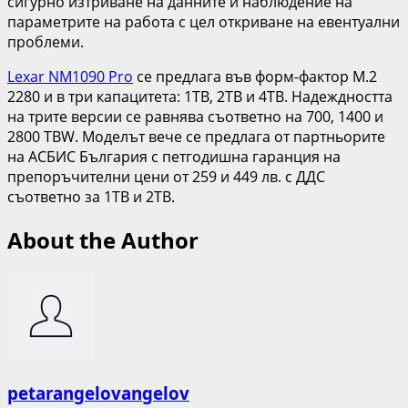
сигурно изтриване на данните и наблюдение на
параметрите на работа с цел откриване на евентуални
проблеми.
Lexar NM1090 Pro
се предлага във форм-фактор M.2
2280 и в три капацитета: 1TB, 2TB и 4TB. Надеждността
на трите версии се равнява съответно на 700, 1400 и
2800 TBW. Моделът вече се предлага от партньорите
на АСБИС България с петгодишна гаранция на
препоръчителни цени от 259 и 449 лв. с ДДС
съответно за 1TB и 2TB.
About the Author
petarangelovangelov