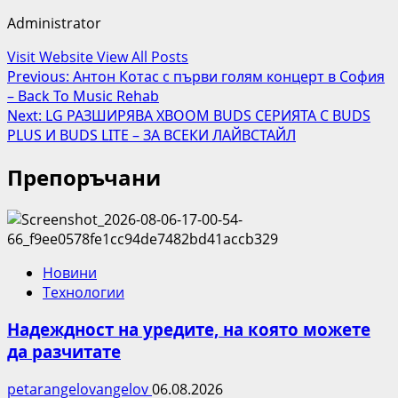
Administrator
Visit Website
View All Posts
Post
Previous:
Антон Котас с първи голям концерт в София
– Back To Music Rehab
navigation
Next:
LG РАЗШИРЯВА XBOOM BUDS СЕРИЯТА С BUDS
PLUS И BUDS LITE – ЗА ВСЕКИ ЛАЙВСТАЙЛ
Препоръчани
Новини
Технологии
Надеждност на уредите, на която можете
да разчитате
petarangelovangelov
06.08.2026