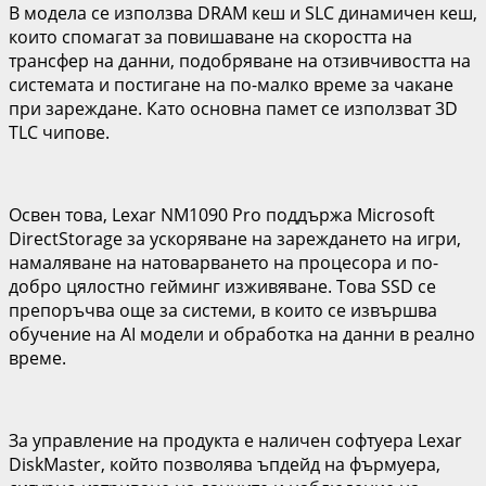
В модела се използва DRAM кеш и SLC динамичен кеш,
които спомагат за повишаване на скоростта на
трансфер на данни, подобряване на отзивчивостта на
системата и постигане на по-малко време за чакане
при зареждане. Като основна памет се използват 3D
TLC чипове.
Освен това, Lexar NM1090 Pro поддържа Microsoft
DirectStorage за ускоряване на зареждането на игри,
намаляване на натоварването на процесора и по-
добро цялостно гейминг изживяване. Това SSD се
препоръчва още за системи, в които се извършва
обучение на AI модели и обработка на данни в реално
време.
За управление на продукта е наличен софтуера Lexar
DiskMaster, който позволява ъпдейд на фърмуера,