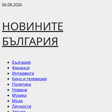
Skip
06.08.2026
to
content
НОВИНИТЕ
БЪЛГАРИЯ
Primary
България
Menu
Финанси
Интервюта
Кино и телевизия
Политика
Новини
Музика
Мода
Личности
Здраве