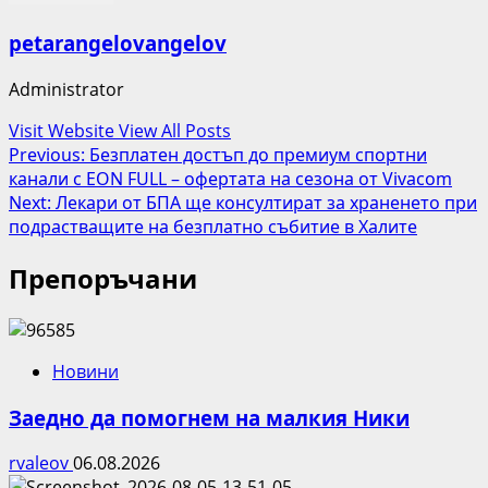
petarangelovangelov
Administrator
Visit Website
View All Posts
Post
Previous:
Безплатен достъп до премиум спортни
канали с EON FULL – офертата на сезона от Vivacom
navigation
Next:
Лекари от БПА ще консултират за храненето при
подрастващите на безплатно събитие в Халите
Препоръчани
Новини
Заедно да помогнем на малкия Ники
rvaleov
06.08.2026