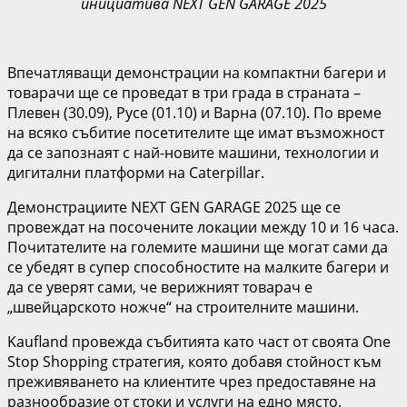
инициатива NEXT GEN GARAGE 2025
Впечатляващи демонстрации на компактни багери и
товарачи ще се проведат в три града в страната –
Плевен (30.09), Русе (01.10) и Варна (07.10). По време
на всяко събитие посетителите ще имат възможност
да се запознаят с най-новите машини, технологии и
дигитални платформи на Caterpillar.
Демонстрациите NEXT GEN GARAGE 2025 ще се
провеждат на посочените локации между 10 и 16 часа.
Почитателите на големите машини ще могат сами да
се убедят в супер способностите на малките багери и
да се уверят сами, че верижният товарач е
„швейцарското ножче“ на строителните машини.
Kaufland провежда събитията като част от своята One
Stop Shopping стратегия, която добавя стойност към
преживяването на клиентите чрез предоставяне на
разнообразие от стоки и услуги на едно място.