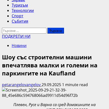
Туризъм
Технологии
Спорт
Събития
Търсене
за:
ПОДКРЕПИ НИ
Новини
Шоу със строителни машини
впечатлява малки и големи на
паркингите на Kaufland
petarangelovangelov
29.09.2025
1 minute read
Плевен, Русе и Варна са сред домакините на