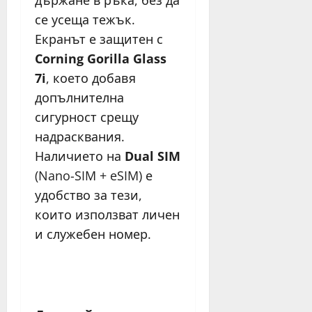
държане в ръка, без да
се усеща тежък.
Екранът е защитен с
Corning Gorilla Glass
7i
, което добавя
допълнителна
сигурност срещу
надрасквания.
Наличието на
Dual SIM
(Nano-SIM + eSIM) е
удобство за тези,
които използват личен
и служебен номер.