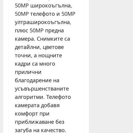
50MP широкоъгълна,
50MP телефото и 50MP
ултраширокоъгълна,
плюс 50MP предна
камера. Снимките са
детайлни, цветове
точни, а нощните
кадри са много
прилични
благодарение на
усъвършенстваните
алгоритми. Телефото
камерата добавя
комфорт при
приближаване без
загуба на качество.