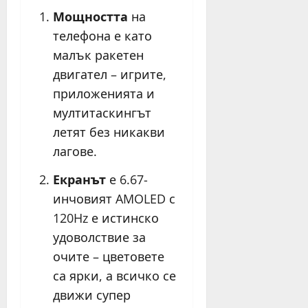
Мощността
на
телефона е като
малък ракетен
двигател – игрите,
приложенията и
мултитаскингът
летят без никакви
лагове.
Екранът
е 6.67-
инчовият AMOLED с
120Hz е истинско
удоволствие за
очите – цветовете
са ярки, а всичко се
движи супер