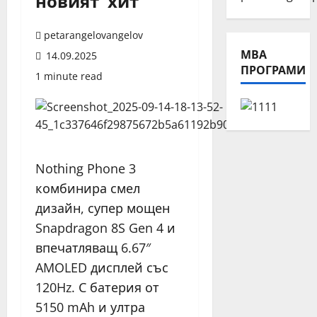
новият хит
petarangelovangelov
МВА
14.09.2025
ПРОГРАМИ
1 minute read
Nothing Phone 3
комбинира смел
дизайн, супер мощен
Snapdragon 8S Gen 4 и
впечатляващ 6.67″
AMOLED дисплей със
120Hz. С батерия от
5150 mAh и ултра