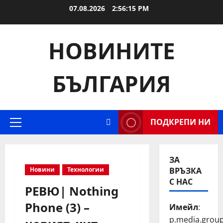
Skip
07.08.2026
2:56:16 PM
to
content
НОВИНИТЕ
БЪЛГАРИЯ
ПОДКРЕПИ НИ
Primary
Menu
ЗА
Новини
Технологии
ВРЪЗКА
С НАС
РЕВЮ| Nothing
Phone (3) –
Имейл
:
p.media.grou