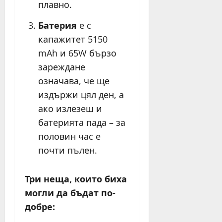
плавно.
Батерия
е с
капажитет 5150
mAh и 65W бързо
зареждане
означава, че ще
издържи цял ден, а
ако излезеш и
батерията пада – за
половин час е
почти пълен.
Три неща, които биха
могли да бъдат по-
добре: