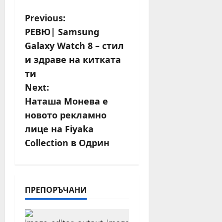
P
Previous:
РЕВЮ| Samsung
o
Galaxy Watch 8 – стил
s
и здраве на китката
ти
t
Next:
n
Наташа Монева е
новото рекламно
a
лице на Fiyaka
v
Collection в Одрин
i
g
ПРЕПОРЪЧАНИ
a