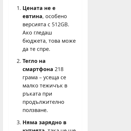
Цената не е
евтина
, особено
версията с 512GB.
Ако гледаш
бюджета, това може
да те спре.
Тегло на
смартфона
218
грама – усеща се
малко тежичък в
ръката при
продължително
ползване.
Няма зарядно в
кутията
, така че ще