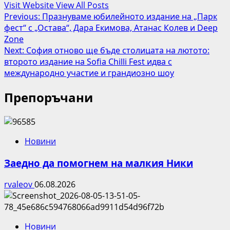
Visit Website
View All Posts
Post
Previous:
Празнуваме юбилейното издание на „Парк
фест“ с „Остава“, Дара Екимова, Атанас Колев и Deep
navigation
Zone
Next:
София отново ще бъде столицата на лютото:
второто издание на Sofia Chilli Fest идва с
международно участие и грандиозно шоу
Препоръчани
Новини
Заедно да помогнем на малкия Ники
rvaleov
06.08.2026
Новини