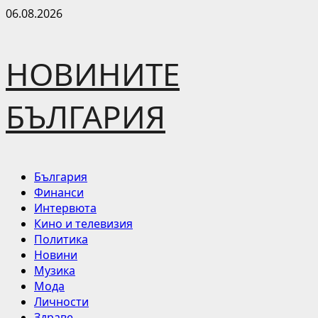
Skip
06.08.2026
to
content
НОВИНИТЕ
БЪЛГАРИЯ
Primary
България
Menu
Финанси
Интервюта
Кино и телевизия
Политика
Новини
Музика
Мода
Личности
Здраве