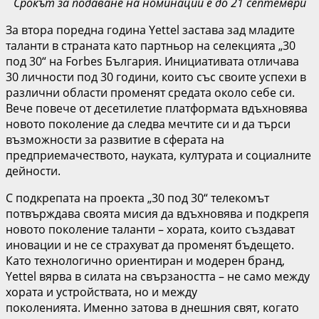
Срокът за подаване на номинации е до 21 септември
За втора поредна година Yettel застава зад младите
таланти в страната като партньор на селекцията „30
под 30“ на Forbes България. Инициативата отличава
30 личности под 30 години, които със своите успехи в
различни области променят средата около себе си.
Вече повече от десетилетие платформата вдъхновява
новото поколение да следва мечтите си и да търси
възможности за развитие в сферата на
предприемачеството, науката, културата и социалните
дейности.
С подкрепата на проекта „30 под 30“ телекомът
потвърждава своята мисия да вдъхновява и подкрепя
новото поколение таланти – хората, които създават
иновации и не се страхуват да променят бъдещето.
Като технологично ориентиран и модерен бранд,
Yettel вярва в силата на свързаността – не само между
хората и устройствата, но и между
поколенията. Именно затова в днешния свят, когато