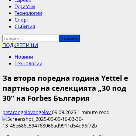
Туризъм
Технологии
Спорт
Събития
Търсене
за:
ПОДКРЕПИ НИ
Новини
Технологии
За втора поредна година Yettel е
партньор на селекцията „30 под
30“ на Forbes България
petarangelovangelov
09.09.2025
1 minute read