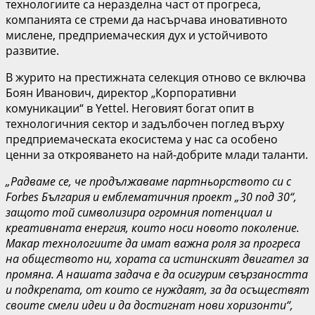
технологиите са неразделна част от прогреса,
компанията се стреми да насърчава иновативното
мислене, предприемаческия дух и устойчивото
развитие.
В журито на престижната селекция отново се включва
Боян Иванович, директор „Корпоративни
комуникации“ в Yettel. Неговият богат опит в
технологичния сектор и задълбочен поглед върху
предприемаческата екосистема у нас са особено
ценни за открояването на най-добрите млади таланти.
„Радваме се, че продължаваме партньорството си с
Forbes България и емблематичния проект „30 под 30“,
защото той символизира огромния потенциал и
креативната енергия, които носи новото поколение.
Макар технологиите да имат важна роля за прогреса
на обществото ни, хората са истинският двигател за
промяна. А нашата задача е да осигурим свързаността
и подкрепата, от които се нуждаят, за да осъществят
своите смели идеи и да достигнат нови хоризонти“,