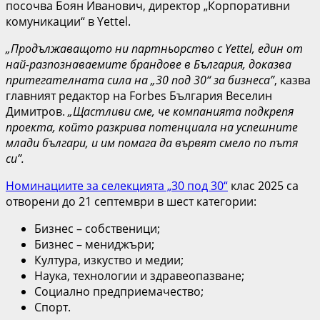
посочва Боян Иванович, директор „Корпоративни
комуникации“ в Yettel.
„Продължаващото ни партньорство с Yettel, eдин от
най-разпознаваемите брандове в България, доказва
притегателната сила на „30 под 30“ за бизнеса”
, казва
главният редактор на Forbes България Веселин
Димитров.
„Щастливи сме, че компанията подкрепя
проекта, който разкрива потенциала на успешните
млади българи, и им помага да вървят смело по пътя
си”.
Номинациите за селекцията „30 под 30“
клас 2025 са
отворени до 21 септември в шест категории:
Бизнес – собственици;
Бизнес – мениджъри;
Култура, изкуство и медии;
Наука, технологии и здравеопазване;
Социално предприемачество;
Спорт.