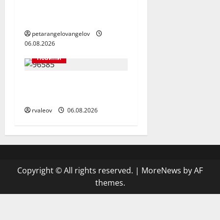
уредите, на която
можете да разчитате
petarangelovangelov
06.08.2026
Новини
Заедно да помогнем
на малкия Ники
rvaleov
06.08.2026
Copyright © All rights reserved.
|
MoreNews
by AF
themes.