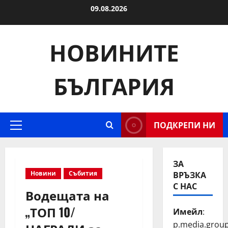
Skip
09.08.2026
to
content
НОВИНИТЕ
БЪЛГАРИЯ
ПОДКРЕПИ НИ
Primary
Menu
ЗА
ВРЪЗКА
Новини
Събития
С НАС
Водещата на
„ТОП 10/
Имейл
:
p.media.grou