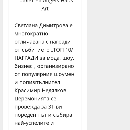
тоалет на Angels Haus
Art
Светлана Димитрова е
многократно
отличавана с награди
от събитието „ТОП 10/
НАГРАДИ за мода, шоу,
бизнес“, организирано
от популярния шоумен
и попизпълнител
Красимир Недялков.
Церемонията се
провежда за 31-ви
пореден път и събира
най-успелите и