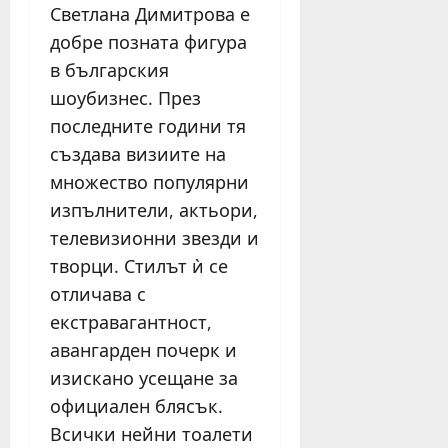
Светлана Димитрова е
добре позната фигура
в българския
шоубизнес. През
последните години тя
създава визиите на
множество популярни
изпълнители, актьори,
телевизионни звезди и
творци. Стилът ѝ се
отличава с
екстравагантност,
авангарден почерк и
изискано усещане за
официален блясък.
Всички нейни тоалети