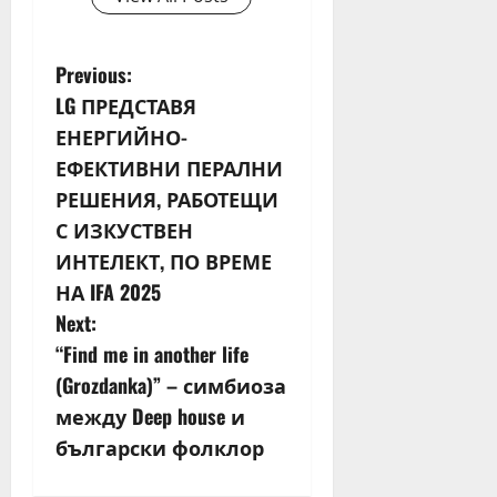
P
Previous:
LG ПРЕДСТАВЯ
o
ЕНЕРГИЙНО-
s
ЕФЕКТИВНИ ПЕРАЛНИ
РЕШЕНИЯ, РАБОТЕЩИ
t
С ИЗКУСТВЕН
n
ИНТЕЛЕКТ, ПО ВРЕМЕ
НА IFA 2025
a
Next:
v
“Find me in another life
(Grozdanka)” – симбиоза
i
между Deep house и
g
български фолклор