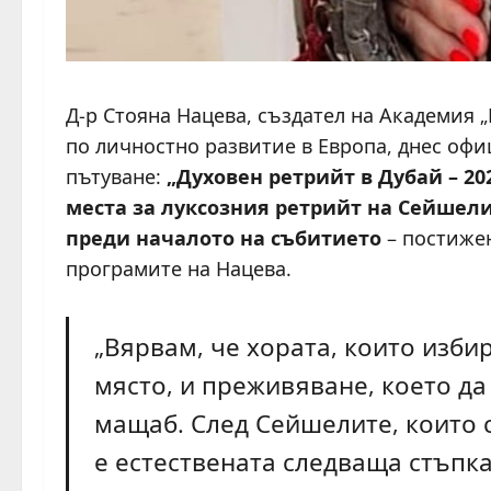
Д-р Стояна Нацева, създател на Академия 
по личностно развитие в Европа, днес о
пътуване:
„Духовен ретрийт в Дубай – 20
места за луксозния ретрийт на Сейшел
преди началото на събитието
– постиже
програмите на Нацева.
„Вярвам, че хората, които избир
място, и преживяване, което д
мащаб. След Сейшелите, които 
е естествената следваща стъпка