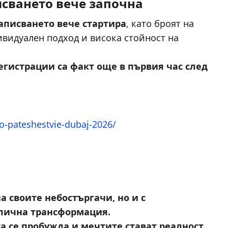
исването вече започна
аписването вече стартира
, като броят на
ивидуален подход и висока стойност на
егистрации са факт още в първия час след
o-pateshestvie-dubaj-2026/
а своите небостъргачи, но и с
а лична трансформация.
та се пробужда и мечтите стават реалност.