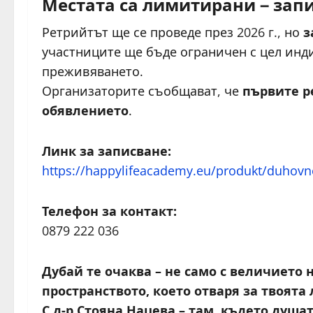
Местата са лимитирани – зап
Ретрийтът ще се проведе през 2026 г., но
з
участниците ще бъде ограничен с цел инд
преживяването.
Организаторите съобщават, че
първите р
обявлението
.
Линк за записване:
https://happylifeacademy.eu/produkt/duhovn
Телефон за контакт:
0879 222 036
Дубай те очаква – не само с величието н
пространството, което отваря за твоят
С д-р Стояна Нацева – там, където душа