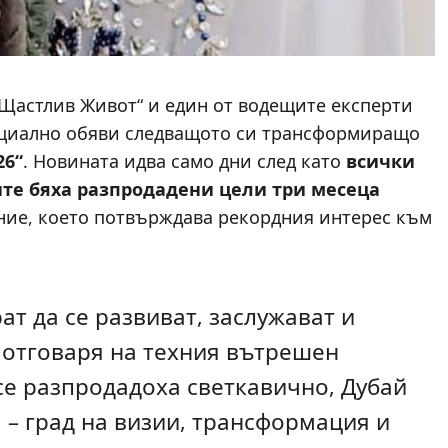
„Щастлив Живот“ и един от водещите експерти
фициално обяви следващото си трансформиращо
26“
. Новината идва само дни след като
всички
ите бяха разпродадени цели три месеца
ние, което потвърждава рекордния интерес към
ат да се развиват, заслужават и
а отговаря на техния вътрешен
се разпродадоха светкавично, Дубай
 – град на визии, трансформация и