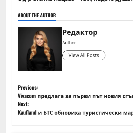
ABOUT THE AUTHOR
Редактор
Author
View All Posts
P
Previous:
Vivacom предлага за първи път новия сгъва
o
Next:
s
Kaufland и БТС обновиха туристически м
t