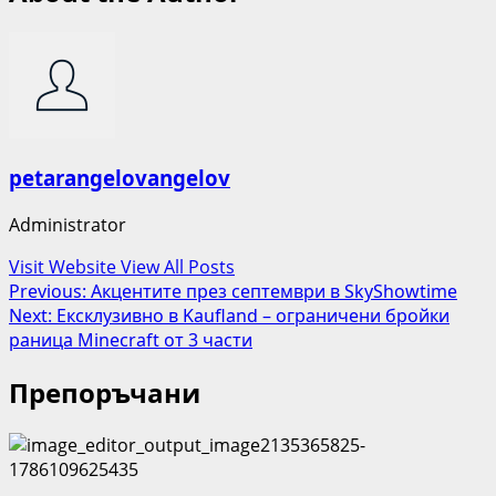
petarangelovangelov
Administrator
Visit Website
View All Posts
Post
Previous:
Акцентите през септември в SkyShowtime
Next:
Ексклузивно в Kaufland – ограничени бройки
navigation
раница Minecraft от 3 части
Препоръчани