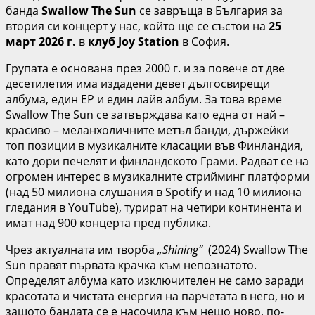
банда
Swallow The Sun
се завръща в България за
втория си концерт у нас, който ще се състои на
25
март 2026 г.
в
клуб
Joy Station
в София.
Групата е основана през 2000 г. и за повече от две
десетилетия има издадени девет дългосвирещи
албума, един EP и един лайв албум. За това време
Swallow The Sun се затвърждава като една от най –
красиво – меланхоличните метъл банди, държейки
топ позиции в музикалните класации във Финландия,
като дори печелят и финландското Грами. Радват се на
огромен интерес в музикалните стрийминг платформи
(над 50 милиона слушания в Spotify и над 10 милиона
гледания в YouTube), турират на четири континента и
имат над 900 концерта пред публика.
Чрез актуалната им творба
„
Shining
“
(2024) Swallow The
Sun правят първата крачка към непознатото.
Определят албума като изключителен не само заради
красотата и чистата енергия на парчетата в него, но и
защото бандата се е насочила към нещо ново, по-