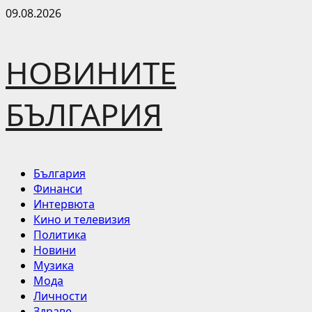
Skip
09.08.2026
to
content
НОВИНИТЕ
БЪЛГАРИЯ
Primary
България
Menu
Финанси
Интервюта
Кино и телевизия
Политика
Новини
Музика
Мода
Личности
Здраве