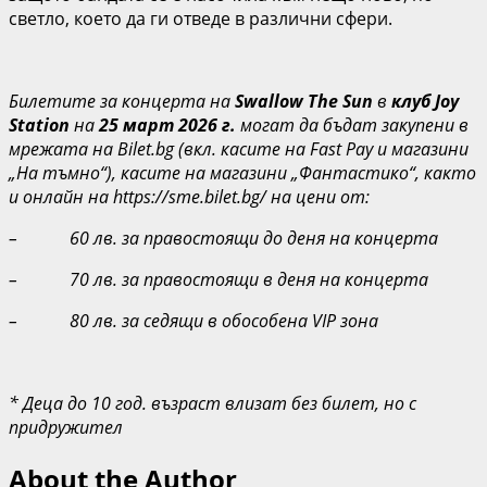
светло, което да ги отведе в различни сфери.
Билетите за концерта на
Swallow The Sun
в
клуб Joy
Station
на
2
5
март
202
6
г.
могат да бъдат закупени в
мрежата на Bilet.bg (вкл. касите на Fast Pay и магазини
„На тъмно“), касите на магазини „Фантастико“, както
и онлайн на https://sme.bilet.bg/ на цени от:
– 60 лв. за правостоящи до деня на концерта
– 70 лв. за правостоящи в деня на концерта
–
80 лв. за седящи в обособена VIP зона
* Деца до 10 год. възраст влизат без билет, но с
придружител
About the Author