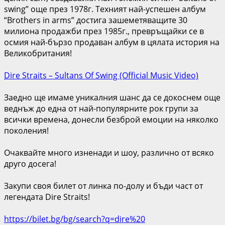
swing” още през 1978г. Техният най-успешен албум
“Brothers in arms” достига зашеметяващите 30
милиона продажби през 1985г., превръщайки се в
осмия най-бързо продаван албум в цялата история на
Великобритания!
Dire Straits – Sultans Of Swing (Official Music Video)
Заедно ще имаме уникалния шанс да се докоснем още
веднъж до една от най-популярните рок групи за
всички времена, донесли безброй емоции на няколко
поколения!
Очаквайте много изненади и шоу, различно от всяко
друго досега!
Закупи своя билет от линка по-долу и бъди част от
легендата Dire Straits!
https://bilet.bg/bg/search?q=dire%20