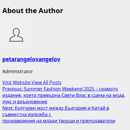
About the Author
petarangelovangelov
Administrator
Visit Website
View All Posts
Post
Previous:
Summer Fashion Weekend 2025 – седмото
издание, което превърна Свети Влас в сцена на мода,
navigation
лукс и вдъхновение
Next:
Културен мост между България и Китай в
съвместна изложба с
произведения на млади творци и преподаватели