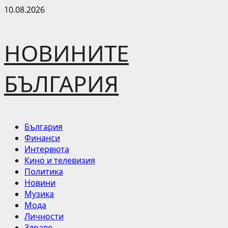
Skip
10.08.2026
to
content
НОВИНИТЕ
БЪЛГАРИЯ
Primary
България
Menu
Финанси
Интервюта
Кино и телевизия
Политика
Новини
Музика
Мода
Личности
Здраве