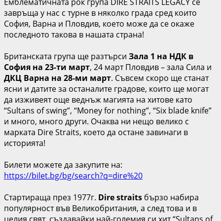
Емблематичната рок група DIRE STRAITS LEGACY се
завръща у нас с турне в няколко града сред които
София, Варна и Пловдив, което може да се окаже
последното такова в нашата страна!
Британската група ще разтърси
Зала 1 на НДК в
София на 23-ти март
, 24 март Пловдив – зала Сила и
ДКЦ Варна на 28-ми март
. Съвсем скоро ще станат
ясни и датите за останалите градове, които ще могат
да изживеят още веднъж магията на хитове като
“Sultans of swing”, “Money for nothing”, “Six blade knife”
и много, много други. Очаква ни нещо велико с
марката Dire Straits, което да остане завинаги в
историята!
Билети можете да закупите на:
https://bilet.bg/bg/search?q=dire%20
Стартираща през 1977г.
Dire straits
бързо набира
популярност във Великобритания, а след това и в
целия свят, създавайки най-големия си хит “Sultans of