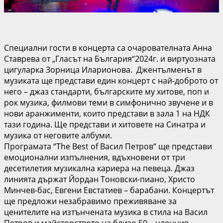
Специални гости в концерта са очарователната Анна
Ставрева от „Гласът на България“2024г. и виртуозната
цигуларка Зорница Иларионова. Джентълменът в
музиката ще представи един концерт с най-доброто от
него – джаз стандарти, българските му хитове, поп и
рок музика, филмови теми в симфонично звучене и в
нови аранжименти, които представи в зала 1 на НДК
тази година. Ще представи и хитовете на Синатра и
музика от неговите албуми.
Програмата “The Best of Васил Петров“ ще представи
емоционални изпълнения, вдъхновени от три
десетилетия музикална кариера на певеца. Джаз
линията държат Йордан Тоновски-пиано, Христо
Минчев-бас, Евгени Евстатиев – барабани. Концертът
ще предложи незабравимо преживяване за
ценителите на изтънчената музика в стила на Васил
Петров и майсторството на близо 50 – членния