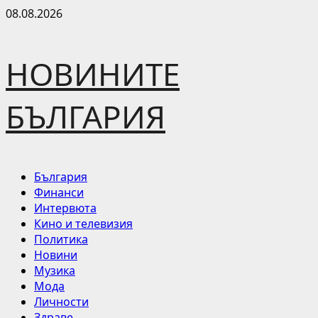
Skip
08.08.2026
to
content
НОВИНИТЕ
БЪЛГАРИЯ
Primary
България
Menu
Финанси
Интервюта
Кино и телевизия
Политика
Новини
Музика
Мода
Личности
Здраве