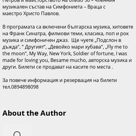
музикален състав на Симфониета – Враца с
маестро Христо Павлов.
В програмата са включени българска музика, хитовете
на Франк Синатра, филмови теми, класика, поп и рок
музика и симфоничен джаз. Ще чуете „Подслон в
дъжда“, “ Другият“, „Девойко мари хубава“, „Fly me to
the moon“, My Way, New York, Soldier of fortune, I was
made for loving you, Besame mucho, авторска музика и
други. Билети се продават на касите по места .
За повече информация и резервация на билети
тел.0894898098
About the Author