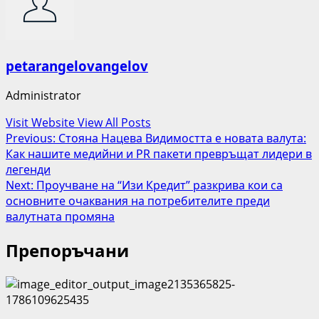
petarangelovangelov
Administrator
Visit Website
View All Posts
Post
Previous:
Стояна Нацева Видимостта е новата валута:
Как нашите медийни и PR пакети превръщат лидери в
navigation
легенди
Next:
Проучване на “Изи Кредит” разкрива кои са
основните очаквания на потребителите преди
валутната промяна
Препоръчани