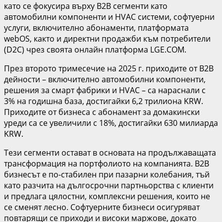
като се фокусира върху B2B сегменти като
автомобилни компоненти и HVAC системи, софтуерни
услуги, включително абонаменти, платформата
webOS, както и директни продажби към потребители
(D2C) чрез своята онлайн платформа LGE.COM.
През второто тримесечие на 2025 г. приходите от B2B
дейности – включително автомобилни компоненти,
решения за смарт фабрики и HVAC – са нараснали с
3% на годишна база, достигайки 6,2 трилиона KRW.
Приходите от бизнеса с абонамент за домакински
уреди са се увеличили с 18%, достигайки 630 милиарда
KRW.
Тези сегменти остават в основата на продължаващата
трансформация на портфолиото на компанията. B2B
бизнесът е по-стабилен при пазарни колебания, тъй
като разчита на дългосрочни партньорства с клиенти
и предлага цялостни, комплексни решения, които не
се сменят лесно. Софтуерните бизнеси осигуряват
повтарящи се приходи и високи маржове, докато