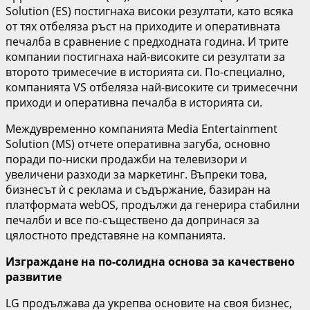
Solution (ES) постигнаха високи резултати, като всяка
от тях отбеляза ръст на приходите и оперативната
печалба в сравнение с предходната година. И трите
компании постигнаха най-високите си резултати за
второто тримесечие в историята си. По-специално,
компанията VS отбеляза най-високите си тримесечни
приходи и оперативна печалба в историята си.
Междувременно компанията Media Entertainment
Solution (MS) отчете оперативна загуба, основно
поради по-ниски продажби на телевизори и
увеличени разходи за маркетинг. Въпреки това,
бизнесът ѝ с реклама и съдържание, базиран на
платформата webOS, продължи да генерира стабилни
печалби и все по-съществено да допринася за
цялостното представяне на компанията.
Изграждане на по-солидна основа за качествено
развитие
LG продължава да укрепва основите на своя бизнес,