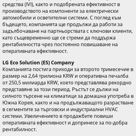
средства (IVI), както и подобрената ефективност в
производството на компоненти за електрически
автомобили и осветителни системи. С поглед към
бъдещето, компанията ще продължи да работи за
задълбочаване на партньорствата с ключови клиенти,
като същевременно ще се стреми да поддържа
рентабилността чрез постоянно повишаване на
оперативната ефективност.
LG Eco Solution (ES) Company
Компанията постига приходи за второто тримесечие в
размер на 2,64 трилиона KRW и оперативна печалба
от 250,5 милиарда KRW, което представлява рекордно
представяне за този период. Ръстът се дължи на
силното търсене на климатици за домашна употреба в
Южна Корея, както и на продължаващото разрастване
в сегментите за търговски и индустриални HVAC
системи. Увеличението в продажбите повиши
оперативната ефективност и допринесе за по-добра
рентабилност.