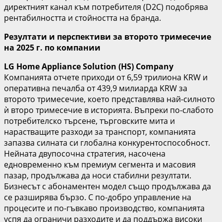
директният канал към потребителя (D2C) подобрява
рентабилността и стойността на бранда.
Резултати и перспективи за второто тримесечие
на 2025 г. по компании
LG Home Appliance Solution (HS) Company
Компанията отчете приходи от 6,59 трилиона KRW и
оперативна печалба от 439,9 милиарда KRW за
второто тримесечие, което представлява най-силното
ѝ второ тримесечие в историята. Въпреки по-слабото
потребителско търсене, търговските мита и
нарастващите разходи за транспорт, компанията
запазва силната си глобална конкурентоспособност.
Нейната двупосочна стратегия, насочена
едновременно към премиум сегмента и масовия
пазар, продължава да носи стабилни резултати.
Бизнесът с абонаментен модел също продължава да
се разширява бързо. С по-добро управление на
процесите и по-гъвкаво производство, компанията
успя да ограничи разходите и да поддържа високи