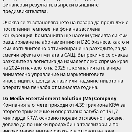
финансови резултати, въпреки външните
предизвикателства.
Очаква се възстановяването на пазара да продължи с
постепенни темпове, на фона на засилена
конкуренция. Компанията ще насочи усилията си към
разширяване на абонаментния и D2C бизнеса, както и
към допълнително оптимизиране на разходите, за да
смекчи ефекта от митата в САЩ. Въпреки че се очаква
разходите за логистика да намалеят леко спрямо края
на 2024 и началото на 2025 г., компанията планира
внимателно управление на маркетинговите
инвестиции, с цел да запази или надмине нивото на
оперативна печалба от миналата година.
LG Media Entertainment Solution (MS) Company
Компанията отчете приходи от 4,39 трилиона KRW за
второто тримесечие и оперативна загуба от 191,7
милиарда KRW, основно поради отслабено търсене,
довело до по-ниски продажби на телевизори и по-
високи маркетингови разходи в отговор на това.