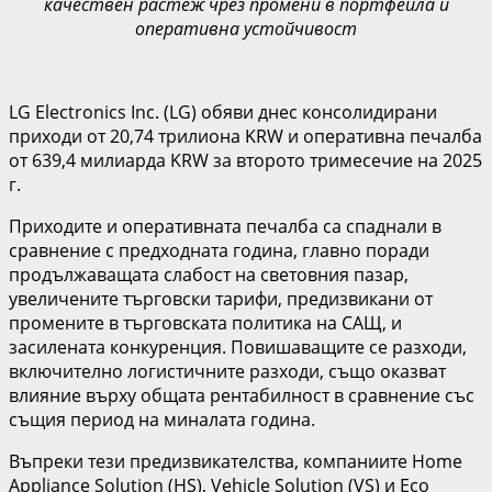
качествен растеж чрез промени в портфейла и
оперативна устойчивост
LG Electronics Inc. (LG) обяви днес консолидирани
приходи от 20,74 трилиона KRW и оперативна печалба
от 639,4 милиарда KRW за второто тримесечие на 2025
г.
Приходите и оперативната печалба са спаднали в
сравнение с предходната година, главно поради
продължаващата слабост на световния пазар,
увеличените търговски тарифи, предизвикани от
промените в търговската политика на САЩ, и
засилената конкуренция. Повишаващите се разходи,
включително логистичните разходи, също оказват
влияние върху общата рентабилност в сравнение със
същия период на миналата година.
Въпреки тези предизвикателства, компаниите Home
Appliance Solution (HS), Vehicle Solution (VS) и Eco