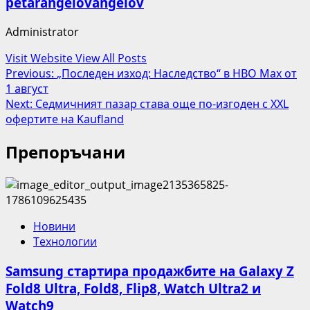
petarangelovangelov
Administrator
Visit Website
View All Posts
Post
Previous:
„Последен изход: Наследство“ в HBO Max от
1 август
navigation
Next:
Седмичният пазар става още по-изгоден с XXL
офертите на Kaufland
Препоръчани
Новини
Технологии
Samsung стартира продажбите на Galaxy Z
Fold8 Ultra, Fold8, Flip8, Watch Ultra2 и
Watch9