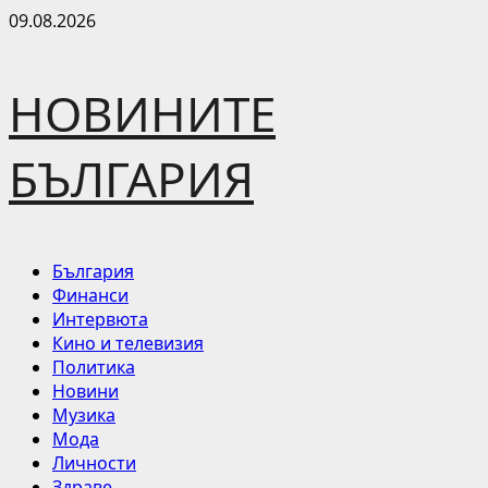
Skip
09.08.2026
to
content
НОВИНИТЕ
БЪЛГАРИЯ
Primary
България
Menu
Финанси
Интервюта
Кино и телевизия
Политика
Новини
Музика
Мода
Личности
Здраве