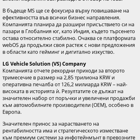
В бъдеще MS ще се фокусира върху повишаване на
ефективността във всички бизнес направления.
Компанията планира да разшири присъствието си на
пазари в Глобалния юг, като Индия, където търсенето
остава относително стабилно. Очаква се платформата
webOS да продължи своя растеж с нови предложения
в области като гейминг и дигитално изкуство.
LG Vehicle Solution (VS) Company
Компанията отчете рекордни приходи за второто
тримесечие в размер на 2,85 трилиона KRW и
оперативна печалба от 126,2 милиарда KRW – най-
високата в историята ѝ. Резултатите се дължат на
значителен набор от поръчки и увеличени продажби
към автомобилните производители (OEM), особено в
Европа.
Значителен принос за нарастването на
рентабилността има и стратегическото изместване
към премиум системи за инфотейнмънт в превозните