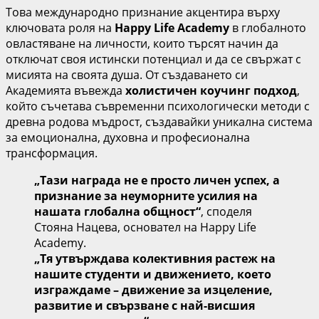
Това международно признание акцентира върху
ключовата роля на
Happy Life Academy
в глобалното
овластяване на личности, които търсят начин да
отключат своя истински потенциал и да се свържат с
мисията на своята душа. От създаването си
Академията въвежда
холистичен коучинг подход
,
който съчетава съвременни психологически методи с
древна родова мъдрост, създавайки уникална система
за емоционална, духовна и професионална
трансформация.
„Тази награда не е просто личен успех, а
признание за неуморните усилия на
нашата глобална общност“
, споделя
Стояна Нацева, основател на Happy Life
Academy.
„Тя утвърждава колективния растеж на
нашите студенти и движението, което
изграждаме – движение за изцеление,
развитие и свързване с най-висшия