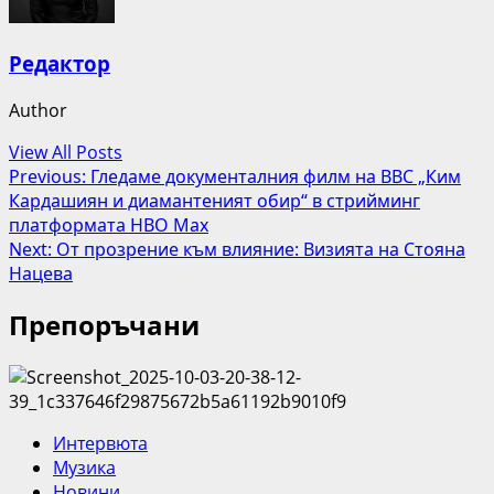
Редактор
Author
View All Posts
Post
Previous:
Гледаме документалния филм на BBC „Ким
Кардашиян и диамантеният обир“ в стрийминг
navigation
платформата HBO Max
Next:
От прозрение към влияние: Визията на Стояна
Нацева
Препоръчани
Интервюта
Музика
Новини