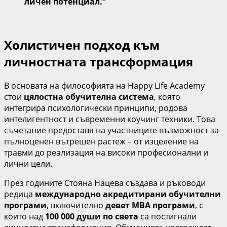
личен потенциал.“
Холистичен подход към
личностната трансформация
В основата на философията на Happy Life Academy
стои
цялостна обучителна система
, която
интегрира психологически принципи, родова
интелигентност и съвременни коучинг техники. Това
съчетание предоставя на участниците възможност за
пълноценен вътрешен растеж – от изцеление на
травми до реализация на високи професионални и
лични цели.
През годините Стояна Нацева създава и ръководи
редица
международно акредитирани обучителни
програми
, включително
девет MBA програми
, с
които над
100 000 души по света
са постигнали