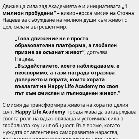
Движеща сила зад Академията е и инициативата
„1
милион пробудени“
– визионерска мисия на Стояна
Нацева за събуждане на милион души към живот с
цел, сила и вътрешен мир.
„Това движение не е просто
образователна платформа, а глобален
призив за осъзнат живот“
, допълва
Нацева.
„Въздействието, което наблюдаваме, е
неоспоримо, а тази награда отразява
доверието и вярата, които хората
възлагат на Happy Life Academy по своя
път към смислен и пълноценен живот.“
С мисия да трансформира живота на хора по целия
свят,
Happy Life Academy
продължава да затвърждава
своята роля на вдъхновяваща и устойчива сила в
глобалната коучинг общност. Във време, когато
нуждата от автентично саморазвитие нараства,