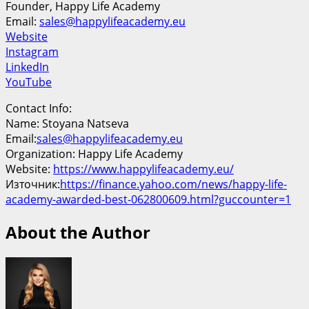
Founder, Happy Life Academy
Email:
sales@happylifeacademy.eu
Website
Instagram
LinkedIn
YouTube
Contact Info:
Name: Stoyana Natseva
Email:
sales@happylifeacademy.eu
Organization: Happy Life Academy
Website:
https://www.happylifeacademy.eu/
Източник:
https://finance.yahoo.com/news/happy-life-
academy-awarded-best-062800609.html?guccounter=1
About the Author