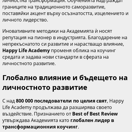
личностна трансформация. Обученията надграждат
границите на традиционното саморазвитие,
поставяйки акцент върху осъзнатостта, изцелението и
личното лидерство.
Иновативните методики на Академията ѝ носят
репутация на пионер в индустрията. Благодарение на
непрекъснатото си развитие и нарастващо влияние,
Happy Life Academy
променя облика на коучинг
средата и задава нови стандарти в сферата на
личностното развитие.
Глобално влияние и бъдещето на
личностното развитие
С над
800 000 последователи по целия свят
, Happy
Life Academy продължава да разширява своето
въздействие. Признанието от
Best of Best Review
утвърждава Академията като
глобален лидер в
трансформационния коучинг
.