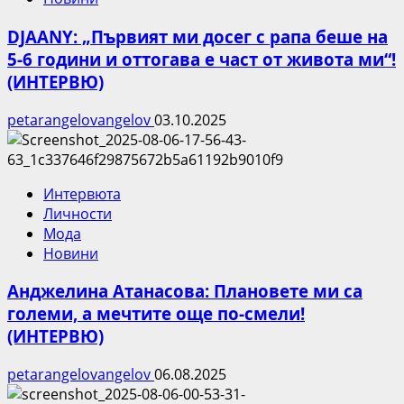
DJAANY: „Първият ми досег с рапа беше на
5-6 години и оттогава е част от живота ми“!
(ИНТЕРВЮ)
petarangelovangelov
03.10.2025
Интервюта
Личности
Мода
Новини
Анджелина Атанасова: Плановете ми са
големи, а мечтите още по-смели!
(ИНТЕРВЮ)
petarangelovangelov
06.08.2025