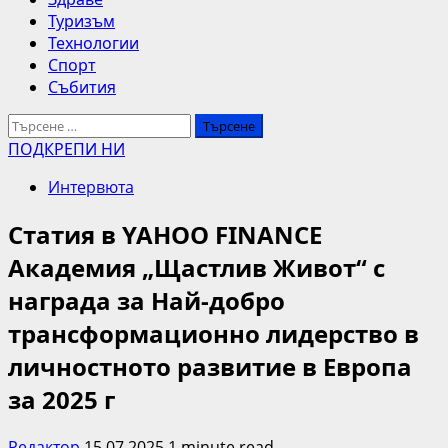
Туризъм
Технологии
Спорт
Събития
Търсене
за:
ПОДКРЕПИ НИ
Интервюта
Статия в YAHOO FINANCE
Академия „Щастлив Живот“ с
награда за Най-добро
трансформационно лидерство в
личностното развитие в Европа
за 2025 г
Редактор
15.07.2025
1 minute read