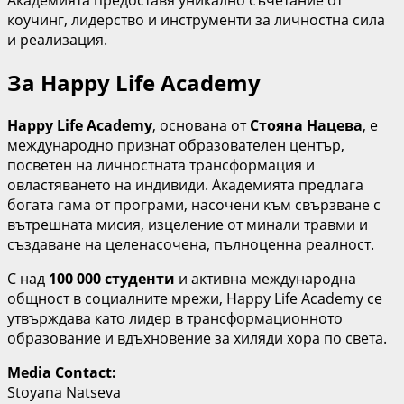
Академията предоставя уникално съчетание от
коучинг, лидерство и инструменти за личностна сила
и реализация.
За Happy Life Academy
Happy Life Academy
, основана от
Стояна Нацева
, е
международно признат образователен център,
посветен на личностната трансформация и
овластяването на индивиди. Академията предлага
богата гама от програми, насочени към свързване с
вътрешната мисия, изцеление от минали травми и
създаване на целенасочена, пълноценна реалност.
С над
100 000 студенти
и активна международна
общност в социалните мрежи, Happy Life Academy се
утвърждава като лидер в трансформационното
образование и вдъхновение за хиляди хора по света.
Media Contact:
Stoyana Natseva