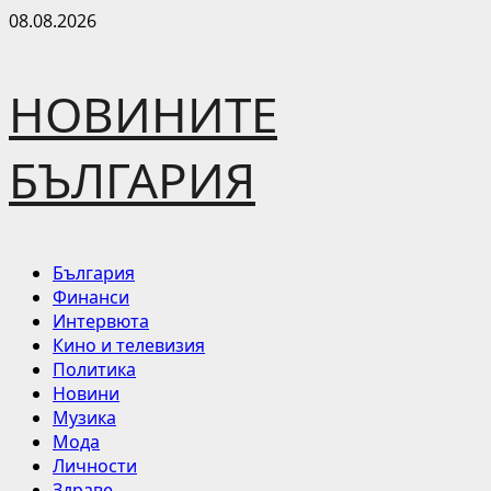
Skip
08.08.2026
to
content
НОВИНИТЕ
БЪЛГАРИЯ
Primary
България
Menu
Финанси
Интервюта
Кино и телевизия
Политика
Новини
Музика
Мода
Личности
Здраве