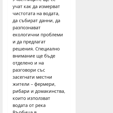
учат как да измерват
чистотата на водата,
да събират данни, да
разпознават
екологични проблеми
и да предлагат
решения. Специално
внимание ще бъде
отделено и на
разговори със
засегнати местни
жители – фермери,
рибари и домакинства,
които използват
водата от река
Върбица в