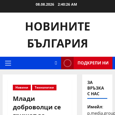
Skip
08.08.2026
2:40:26 AM
to
content
НОВИНИТЕ
БЪЛГАРИЯ
ПОДКРЕПИ НИ
Primary
Menu
ЗА
Новини
Технологии
ВРЪЗКА
С НАС
Млади
доброволци се
Имейл
:
p.media.grou