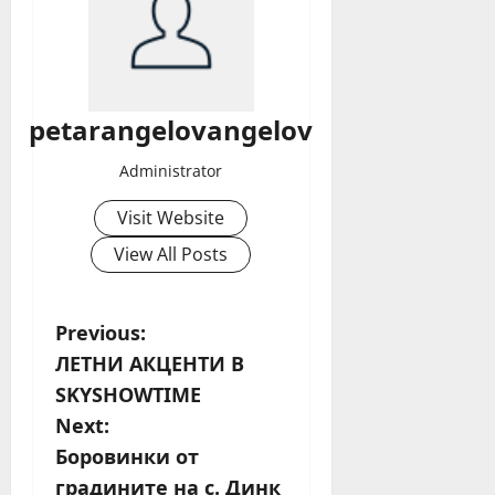
petarangelovangelov
Administrator
Visit Website
View All Posts
P
Previous:
ЛЕТНИ АКЦЕНТИ В
o
SKYSHOWTIME
s
Next:
Боровинки от
t
градините на с. Динк