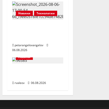
Новини
Технологии
Надеждност на
уредите, на която
можете да разчитате
petarangelovangelov
06.08.2026
Новини
Заедно да помогнем
на малкия Ники
rvaleov
06.08.2026