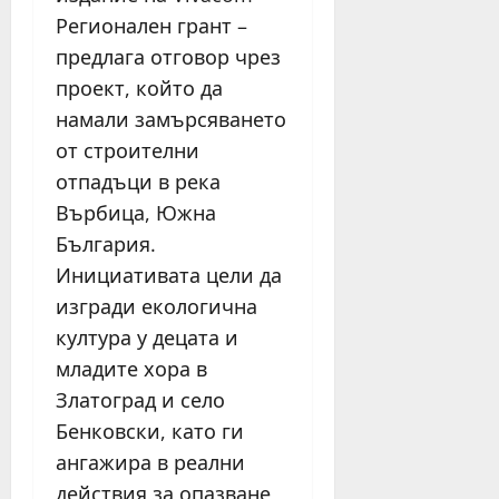
Регионален грант –
предлага отговор чрез
проект, който да
намали замърсяването
от строителни
отпадъци в река
Върбица, Южна
България.
Инициативата цели да
изгради екологична
култура у децата и
младите хора в
Златоград и село
Бенковски, като ги
ангажира в реални
действия за опазване