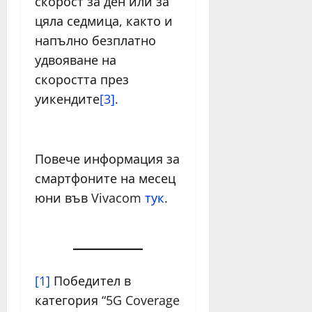
скорост за ден или за
цяла седмица, както и
напълно безплатно
удвояване на
скоростта през
уикендите
[3]
.
Повече информация за
смартфоните на месец
юни във Vivacom
тук
.
[1]
Победител в
категория “5G Coverage