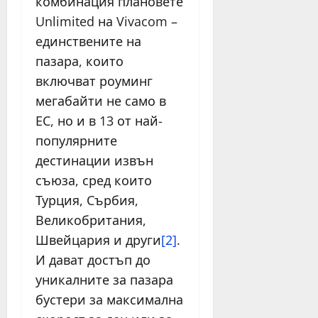
комбинация плановете
Unlimited на Vivacom –
единствените на
пазара, които
включват роуминг
мегабайти не само в
ЕС, но и в 13 от най-
популярните
дестинации извън
съюза, сред които
Турция, Сърбия,
Великобритания,
Швейцария и други
[2]
.
И дават достъп до
уникалните за пазара
бустери за максимална