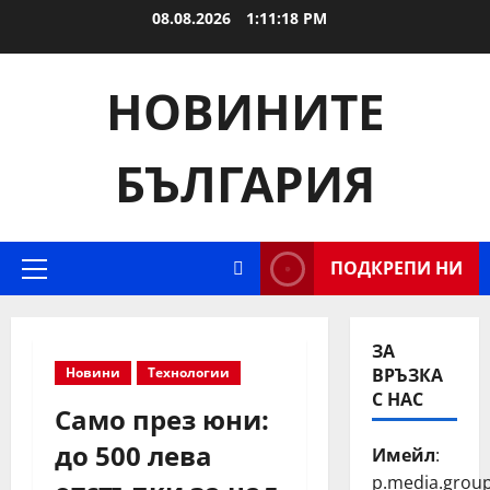
Skip
08.08.2026
1:11:19 PM
to
content
НОВИНИТЕ
БЪЛГАРИЯ
ПОДКРЕПИ НИ
Primary
Menu
ЗА
Новини
Технологии
ВРЪЗКА
С НАС
Само през юни:
до 500 лева
Имейл
:
p.media.grou