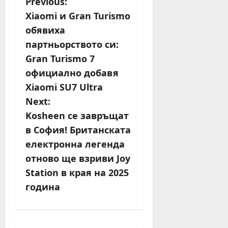
P
Previous:
Xiaomi и Gran Turismo
o
обявиха
s
партньорството си:
Gran Turismo 7
t
официално добавя
n
Xiaomi SU7 Ultra
Next:
a
Kosheen се завръщат
v
в София! Британската
електронна легенда
i
отново ще взриви Joy
g
Station в края на 2025
година
a
t