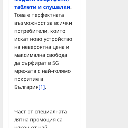
таблети и слушалки
.
Това е перфектната
възможност за всички
потребители, които
искат ново устройство
на невероятна цена и
максимална свобода
да сърфират в 5G
мрежата с най-голямо
покритие в
България
[1]
.
Част от специалната
лятна промоция са
някои от най-