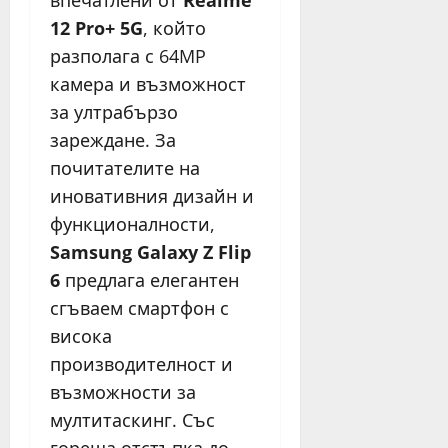
впечатлени от
Realme
12 Pro+ 5G
, който
разполага с 64MP
камера и възможност
за ултрабързо
зареждане. За
почитателите на
иновативния дизайн и
функционалности,
Samsung Galaxy Z Flip
6
предлага елегантен
сгъваем смартфон с
висока
производителност и
възможности за
мултитаскинг. Със