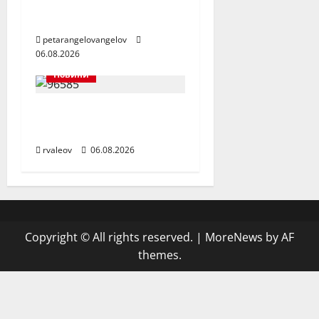
уредите, на която
можете да разчитате
petarangelovangelov
06.08.2026
Новини
Заедно да помогнем
на малкия Ники
rvaleov
06.08.2026
Copyright © All rights reserved.
|
MoreNews
by AF
themes.