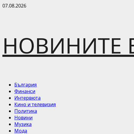
Skip
07.08.2026
to
content
НОВИНИТЕ 
Primary
България
Menu
Финанси
Интервюта
Кино и телевизия
Политика
Новини
Музика
Мода