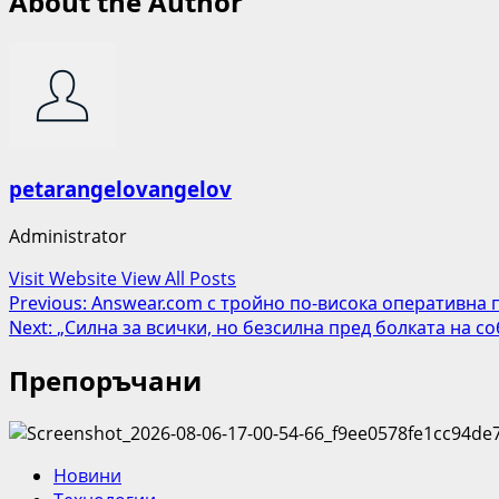
About the Author
petarangelovangelov
Administrator
Visit Website
View All Posts
Post
Previous:
Answear.com с тройно по-висока оперативна 
Next:
„Силна за всички, но безсилна пред болката на со
navigation
Препоръчани
Новини