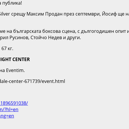
 публика!
 Silver срещу Максим Продан през септември, Йосиф ще
ме на българската боксова сцена, с дългогодишен опит 
ирил Русинов, Стойчо Недев и други.
67 кг.
FIGHT CENTER
на Eventim.
sdale-center-671739/event.html
81896591038/
n/?hl=en
ang=en