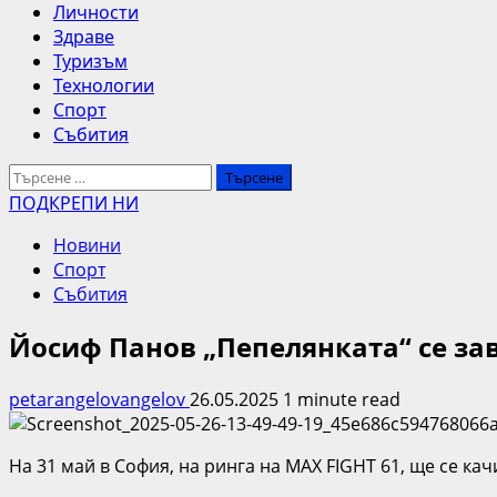
Личности
Здраве
Туризъм
Технологии
Спорт
Събития
Търсене
за:
ПОДКРЕПИ НИ
Новини
Спорт
Събития
Йосиф Панов „Пепелянката“ се за
petarangelovangelov
26.05.2025
1 minute read
На 31 май в София, на ринга на MAX FIGHT 61, ще се кач