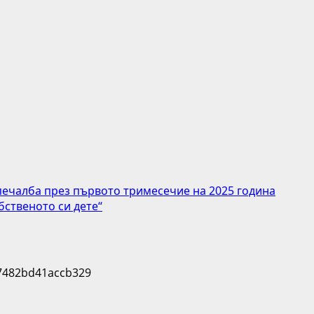
печалба през първото тримесечие на 2025 година
бственото си дете“