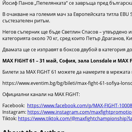
Йосиф Панов „Пепелянката“ се завръща пред българска
В очакване на големия мач за Европейската титла EBU
състезателен ритъм.
Негов съперник ще бъде Светлин Спасов – утвърдено и
категорията около 70 кг, сред които Петър Драганов, К
Двамата ще се изправят в боксов двубой в категория до 
MAX FIGHT 61 – 31 май, София, зала Lonsdale и MAX
Билети за MAX FIGHT 61 можете да намерите в мрежата 
https://www.eventim.bg/bg/bileti/max-fight-61-sofiya-lon
Официални канали на MAX FIGHT:
Facebook:
https://www.facebook.com/p/MAX-FIGHT-1000
Instagram:
https://www.instagram.com/maxfightpromotio
Tiktok:
https://www.tiktok.com/@maxfightchampionship?l