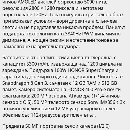
инчов AMOLED дисплей с яркост до 5000 нита,
резолюция 2800 × 1280 пиксела и честота на
опресняване 120Hz. Това осигурява кристален образ
при всякакви условия – дори директната слънчева
светлина не представлява никакъв проблем. Панелът
поддържа технологии като 3840Hz PWM динамично
димиране, AI нощен режим и естествени тонове за
намаляване на зрителната умора.
Батерията е от нов тип – силициево-въглеродна, с
капацитет 5300 mAh, издържаща над 1200 цикъла на
зареждане. Поддържа 100W HONOR SuperCharge и
гарантира до четири години надеждност. Чипсетът е
Snapdragon 8 Gen 3, съчетан с 12 GB RAM и 512 GB
памет. Камера системата на HONOR 400 Pro е почти
флагманска: 200 MP основна AI камера (1/1,4-инчов
сензор с OIS), 50 MP телефото сензор Sony IMX856 с 3x
оптично увеличение и 12 MP ултраширокоъгълен
обектив със 112-градусов зрителен ъгъл.
Предната 50 MP портретна селфи камера (f/2.0)