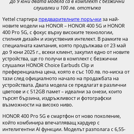
До 9 юни двата модела са в комплект с безжични
слушалки и 100 лв. отстъпка
Yettel стартира
предварителните поръчки
за най-
новите модели на HONOR – HONOR 400 5G и HONOR
400 Pro 5G, с фокус върху високите технологии,
стилния дизайн и изкуствения интелект. В рамките на
специалната кампания, която продължава от 23 май
до 9 юни 2025 г., всеки клиент, закупил едно от новите
устройства, ще го получи в комплект с безжични
слушалки HONOR Choice Earbuds Clip и
преференциална цена, която е със 100 лв. по-ниска от
тази след официалното начало на продажбата на
устройствата. Двата модела се предлагат в различни
цветове и с 512GB памет – идеални за онези, които
търсят бързина, издръжливост и фотографски
възможности на високо ниво.
HONOR 400 Pro 5G е смартфон от ново поколение,
който комбинира впечатляващ хардуер с
интелигентни AI функции. Моделът разполага с 6,55-