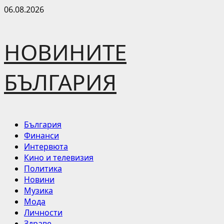
Skip
06.08.2026
to
content
НОВИНИТЕ
БЪЛГАРИЯ
Primary
България
Menu
Финанси
Интервюта
Кино и телевизия
Политика
Новини
Музика
Мода
Личности
Здраве