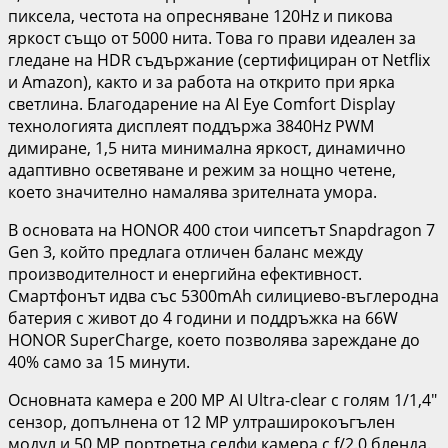
пиксела, честота на опресняване 120Hz и пикова
яркост също от 5000 нита. Това го прави идеален за
гледане на HDR съдържание (сертифициран от Netflix
и Amazon), както и за работа на открито при ярка
светлина. Благодарение на AI Eye Comfort Display
технологията дисплеят поддържа 3840Hz PWM
димиране, 1,5 нита минимална яркост, динамично
адаптивно осветяване и режим за нощно четене,
което значително намалява зрителната умора.
В основата на HONOR 400 стои чипсетът Snapdragon 7
Gen 3, който предлага отличен баланс между
производителност и енергийна ефективност.
Смартфонът идва със 5300mAh силициево-въглеродна
батерия с живот до 4 години и поддръжка на 66W
HONOR SuperCharge, което позволява зареждане до
40% само за 15 минути.
Основната камера е 200 MP AI Ultra-clear с голям 1/1,4″
сензор, допълнена от 12 MP ултраширокоъгълен
модул и 50 MP портретна селфи камера с f/2.0 бленда.