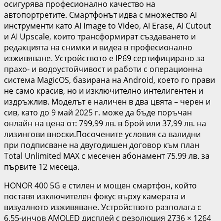
осигурява професионално качество на
автопортретите. Смартфонът идва с множество AI
инструменти като AI Image to Video, AI Erase, AI Cutout
и AI Upscale, които трансформират създаването и
редакцията на снимки и видеа в професионално
изживяване. Устройството е IP69 сертифицирано за
прахо- и водоустойчивост и работи с операционна
система MagicOS, базирана на Android, което го прави
не само красив, но и изключително интелигентен и
издръжлив. Моделът е наличен в два цвята – черен и
сив, като до 9 май 2025 г. може да бъде поръчан
онлайн на цена от: 799,99 лв. в брой или 37,99 лв. на
лизингови вноски.Посочените условия са валидни
при подписване на двугодишен договор към план
Total Unlimited MAX с месечен абонамент 75.99 лв. за
първите 12 месеца.
HONOR 400 5G е стилен и мощен смартфон, който
поставя изключителен фокус върху камерата и
визуалното изживяване. Устройството разполага с
6,55-инчов AMOLED дисплей с резолюция 2736 × 1264