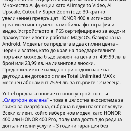
Множество AI функции като AI Image to Video, AI
Upscale, Cutout и Super Zoom (с до 30-кратно
увеличение) превръщат HONOR 400 в истински
креативен инструмент за мобилна фотография и
видео. Устройството е IP65 сертифицирано за водо- и
прахоустойчивост и работи с MagicOS, базирана на
Android. Моделът се предлага в два стилни цвята –
черен и златен, като до края на предварителните
поръчки може да бъде заявен на цена от: 499,99 лв. в
брой или 23,99 лв. на лизингови вноски.
Предложението е валидно при подписване на
двугодишен договор с план Total Unlimited MAX с
месечен абонамент 75.99 лв. за първите 12 месеца.
Yettel предлага повече от ново устройство със
„
Смартфон вселена
“ – това е цялостна екосистема за
грижа за смартфона, събрана в един пакет от услуги.
Всеки клиент, който избере нов модел, като HONOR
400 или HONOR 400 Pro, получава достъп до редица
допълнителни услуги – 3 години гаранция без