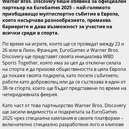
Warner Bros. Discovery беше обявена за официален
партньор на EuroGames 2025 – най-голямото
приобщаващо мултиспортно събитие в Европа,
което насърчава разнообразието, премахва
бариерите и дава възможност за участие на
всички среди в спорта.
По време на игрите, които ще се проведат между 23 и
26 юли в Лион, Франция, EuroGames и Warner Bros.
Discovery ще представят своята инициатива WBD
Sports Together, която има за цел да отключи силата
на спорта и да призове обществеността в цяла Европа
да покаже своята подкрепа, като посети събитието,
работи като доброволец или да се състезава в един от
38-те спорта, които ще бъдат представени по време на
четиридневната феерия.
Като част от това партньорство Warner Bros. Discovery
ще засили видимостта и подкрепата за EuroGames
2025 чрез специална кампания в своите платформи –
включително специално разработени лого и клипове