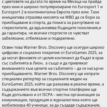
с цветовете на дъгата по време на Месеца на прайда
през юни и широко популяризиране по Eurosport 1 и
Eurosport 2 в континентална Европа през юли. Тази
инициатива отразява мисията на WBD да се бори за
приобщаване в спорта, да помага за разчупване на
стереотипите, да вдъхновява бъдещите поколения,и
да гарантира, че всички спортисти се чувстват
забелязани, отбелязани и подкрепени.
Освен това Warner Bros. Discovery ще осигури широко
цифрово и социално покритие от EuroGames 2025, за
да могат феновете от целия континент да бъдат в крак
със събитията в Лион, а също и да привлекат
вниманието към целите на събитието – да се насърчи
приобщаването. Warner Bros. Discovery ще изпрати
специален репортер за социалните медии на
EuroGames 2025, който ще разказва в реално време, а
съдържанието във всички спортни платформи ще
бъде допълвано и от ISCPA – местна организация за
комуникации, продукция и журналистика която ще
мобилизира 40 ученици, за да създаде съдържание,