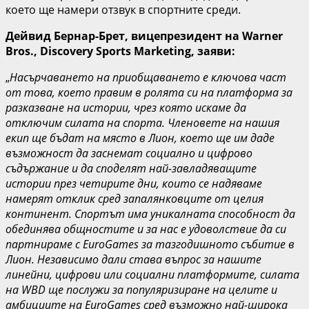
което ще намери отзвук в спортните среди.
Дейвид Бернар-Брет, вицепрезидент на Warner
Bros., Discovery Sports Marketing, заяви:
„
Насърчаването на приобщаването е ключова част
от това, което правим в ролята си на платформа за
разказване на истории, чрез която искаме да
отключим силата на спорта. Членовете на нашия
екип ще бъдат на място в Лион, което ще им даде
възможност да заснемат социално и цифрово
съдържание и да споделят най-завладяващите
истории през четирите дни, които се надяваме
намерят отклик сред запалянковците от целия
континент. Спортът има уникалната способност да
обединява общностите и за нас е удоволствие да си
партнираме с EuroGames за тазгодишното събитие в
Лион. Независимо дали става въпрос за нашите
линейни, цифрови или социални платформите, силата
на WBD ще послужи за популяризиране на целите и
амбициите на EuroGames сред възможно най-широка