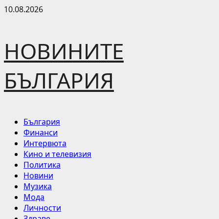
Skip
10.08.2026
to
content
НОВИНИТЕ
БЪЛГАРИЯ
Primary
България
Menu
Финанси
Интервюта
Кино и телевизия
Политика
Новини
Музика
Мода
Личности
Здраве