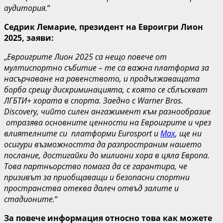
аудитория.
“
Седрик Лемарие, президент на Евроигри Лион
2025, заяви:
„
Евроигрите Лион 2025 са нещо повече от
мултиспортно събитие – те са важна платформа за
насърчаване на равенството, и продължаващата
борба срещу дискриминацията, с която се сблъскват
ЛГБТИ+ хората в спорта. Заедно с Warner Bros.
Discovery, чийто силен ангажимент към разнообразие
отразява основните ценности на Евроигрите и чрез
влиятелните си платформи Eurosport и
Max
, ще ни
осигури възможността да разпространим нашето
послание, достигайки до милиони хора в цяла Европа.
Това партньорство помага да се гарантира, че
призивът за приобщаващи и безопасни спортни
пространства отеква далеч отвъд залите и
стадионите.
“
За повече информация относно това как можете