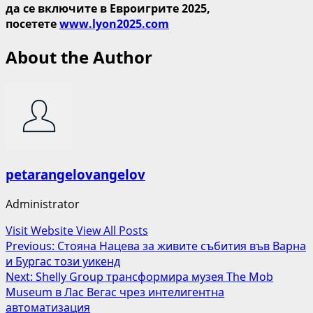
да се включите в Евроигрите 2025,
посетете
www.lyon2025.com
About the Author
petarangelovangelov
Administrator
Visit Website
View All Posts
Post
Previous:
Стояна Нацева за живите събития във Варна
и Бургас този уикенд
navigation
Next:
Shelly Group трансформира музея The Mob
Museum в Лас Вегас чрез интелигентна
автоматизация