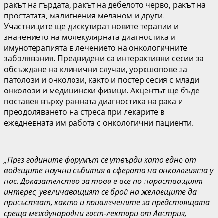
ракът на гърдата, ракът на дебелото черво, ракът на
простатата, малигнения меланом и други.
Участниците ще дискутират новите терапии и
значението на молекулярната диагностика и
имунотерапията в лечението на онкологичните
заболявания. Предвидени са интерактивни сесии за
обсъждане на клинични случаи, уоркшопове за
патолози и онколози, както и постер сесия с млади
онколози и медицински физици. Акцентът ще бъде
поставен върху ранната диагностика на рака и
преодоляването на стреса при лекарите в
ежедневната им работа с онкологични пациенти.
„През годините форумът се утвърди като едно от
водещите научни събития в сферата на онкологията у
нас. Доказателство за това е все по-нарастващият
интерес, увеличаващият се брой на желаещите да
присъстват, както и привлечените за предстоящата
среща международни гост-лектори от Австрия,