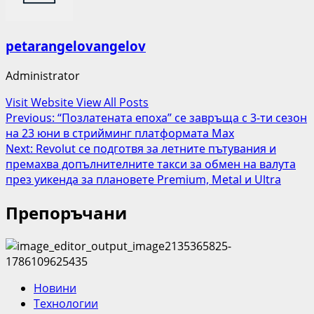
petarangelovangelov
Administrator
Visit Website
View All Posts
Post
Previous:
“Позлатената епоха” се завръща с 3-ти сезон
на 23 юни в стрийминг платформата Max
navigation
Next:
Revolut се подготвя за летните пътувания и
премахва допълнителните такси за обмен на валута
през уикенда за плановете Premium, Metal и Ultra
Препоръчани
Новини
Технологии