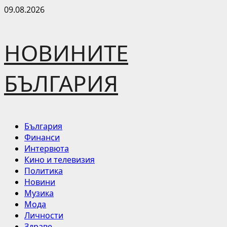
Skip
09.08.2026
to
content
НОВИНИТЕ
БЪЛГАРИЯ
Primary
България
Menu
Финанси
Интервюта
Кино и телевизия
Политика
Новини
Музика
Мода
Личности
Здраве