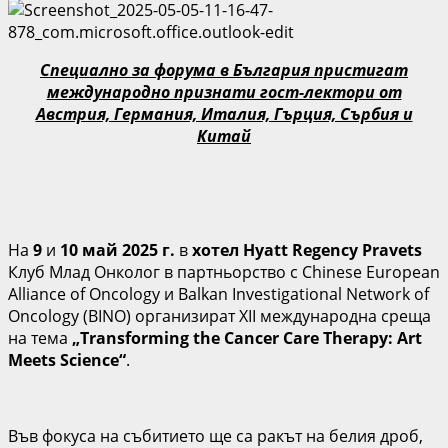
Специално за форума в България пристигат
международно признати гост-лектори от
Австрия, Германия, Италия, Гърция, Сърбия и
Китай
На
9
и
10 май 2025 г.
в
хотел Hyatt Regency Pravet
s
Клуб Млад Онколог в партньорство с Chinese European
Alliance of Oncology и Balkan Investigational Network of
Oncology (BINO) организират XII международна среща
на тема
„Transforming the Cancer Care Therapy: Art
Meets Science“
.
Във фокуса на събитието ще са ракът на белия дроб,