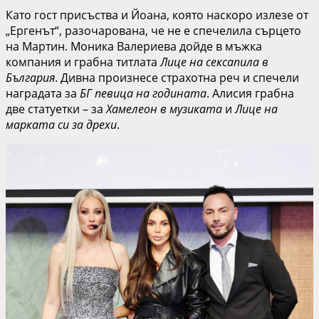
Като гост присъства и Йоана, която наскоро излезе от
„Ергенът“, разочарована, че не е спечелила сърцето
на Мартин. Моника Валериева дойде в мъжка
компания и грабна титлата
Лице на сексапила в
България
. Дивна произнесе страхотна реч и спечели
наградата за
БГ певица на годината
. Алисия грабна
две статуетки – за
Хамелеон в музиката
и
Лице на
марката си за дрехи
.