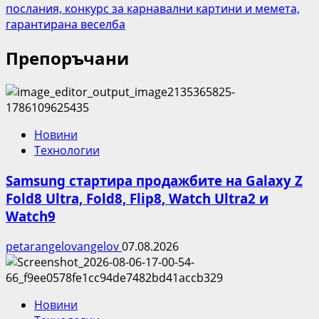
послания, конкурс за карнавални картини и мемета,
гарантирана веселба
Препоръчани
Новини
Технологии
Samsung стартира продажбите на Galaxy Z
Fold8 Ultra, Fold8, Flip8, Watch Ultra2 и
Watch9
petarangelovangelov
07.08.2026
Новини