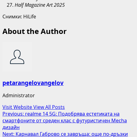
Half Magazine Art 2025
Снимки: HiLife
About the Author
petarangelovangelov
Administrator
Visit Website
View All Posts
Post
Previous:
realme 14 5G: Подобрявa естетиката на
смартфоните от среден клас с футуристичен Mecha
navigation
дизайн
Next:
Карнавал Габрово се завръща: още по-дръзки