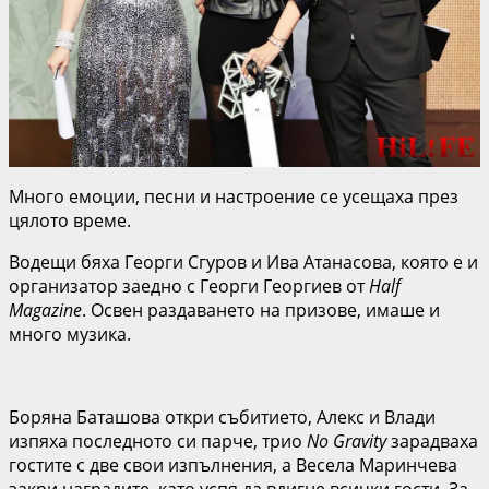
Много емоции, песни и настроение се усещаха през
цялото време.
Водещи бяха Георги Сгуров и Ива Атанасова, която е и
организатор заедно с Георги Георгиев от
Half
Magazine
. Освен раздаването на призове, имаше и
много музика.
Боряна Баташова откри събитието, Алекс и Влади
изпяха последното си парче, трио
No Gravity
зарадваха
гостите с две свои изпълнения, а Весела Маринчева