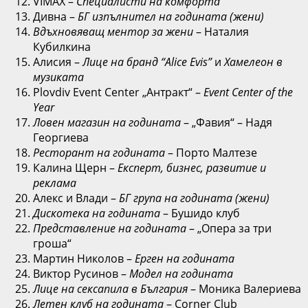
VIMAX –
Специалисти на комфорта
Дивна –
БГ изпълнител на годината (жени)
Вдъхновяващ ментор за жени
– Наталия
Кубилкина
Алисия –
Лице на бранд “Alice Evis”
и
Хамелеон в
музиката
Plovdiv Event Center „Антракт“ –
Event Center of the
Year
Ловен магазин на годината
– „Фавия“ – Надя
Георгиева
Ресторант на годината
– Порто Малтезе
Калина Щерн –
Експерт, бизнес, развитие и
реклама
Алекс и Влади –
БГ група на годината (жени)
Дискотека на годината
– Бушидо клуб
Представление на годината
– „Опера за три
гроша“
Мартин Николов –
Ерген на годината
Виктор Русинов –
Модел на годината
Лице на сексапила в България
– Моника Валериева
Летен клуб на годината
– Corner Club