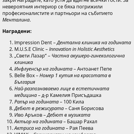
закри наградите, като успя да вдигне всички гости. За
невероятния интериор се бяха погрижили
професионалистите и партньори на събитието
Менталина
.
Наградени:
Impression Dent –
Дентална клиника на годината
M.U.S.E Clinic –
Innovation in Holistic Aesthetics
„Свети Лазар“ –
Частна акушеро-гинекологична
клиника
Инфлуенсър на годината
– Антоанет Пепе
Belle Box –
Номер 1 кутия на красотата в
България
Най-разпознаваемо лице в естетичната
медицина
– д-р Камелия Присъдашка
Рапър на годината
– 100 Кила
Дебют в режисурата
– Саня Борисова
Иво Аръков –
Дебют в музиката
Актьор на годината
– Башар Рахал
Актриса на годината
– Рая Пеева