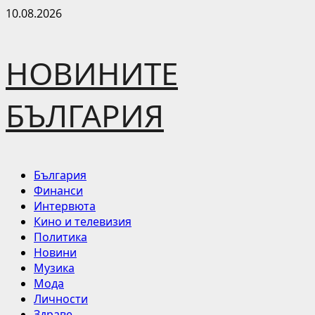
Skip
10.08.2026
to
content
НОВИНИТЕ
БЪЛГАРИЯ
Primary
България
Menu
Финанси
Интервюта
Кино и телевизия
Политика
Новини
Музика
Мода
Личности
Здраве