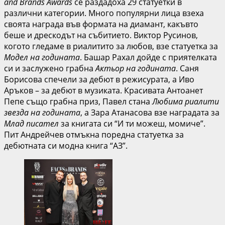
and Brands Awards
се раздадоха 29 статуетки в
различни категории. Много популярни лица взеха
своята награда във формата на диамант, какъвто
беше и дрескодът на събитието. Виктор Русинов,
когото гледаме в риалитито за любов, взе статуетка за
Модел на годината
. Башар Рахал дойде с приятелката
си и заслужено грабна
Актьор на годината
. Саня
Борисова спечели за дебют в режисурата, а Иво
Аръков – за дебют в музиката. Красивата Антоанет
Пепе също грабна приз, Павел стана
Любима риалити
звезда на годината
, а Зара Атанасова взе наградата за
Млад писател
за книгата си “И ти можеш, момиче”.
Пит Андрейчев отмъкна поредна статуетка за
дебютната си модна книга “АЗ”.