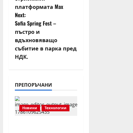
a
платформата Max
v
Next:
Sofia Spring Fest –
i
пъстро и
g
вдъхновяващо
събитие в парка пред
a
НДК.
t
i
ПРЕПОРЪЧАНИ
o
n
Новини
Технологии
Samsung стартира
продажбите на Galaxy