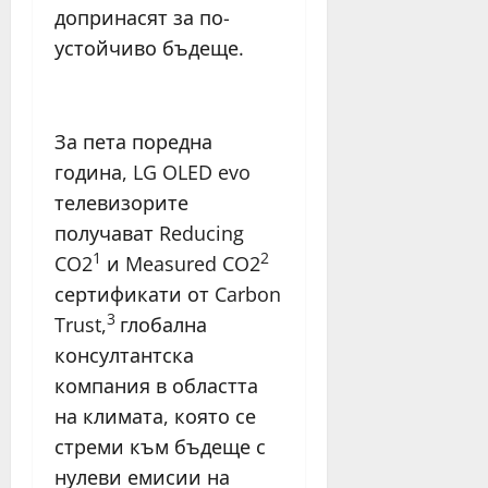
допринасят за по-
устойчиво бъдеще.
За пета поредна
година, LG OLED evo
телевизорите
получават Reducing
1
2
CO2
и Measured CO2
сертификати от Carbon
3
Trust,
глобална
консултантска
компания в областта
на климата, която се
стреми към бъдеще с
нулеви емисии на