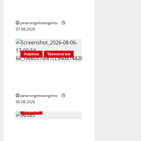
Z Fold8 Ultra, Fold8, Flip8,
Watch Ultra2 и Watch9
petarangelovangelov
07.08.2026
Новини
Технологии
Надеждност на
уредите, на която
можете да разчитате
petarangelovangelov
06.08.2026
Новини
Заедно да помогнем
на малкия Ники