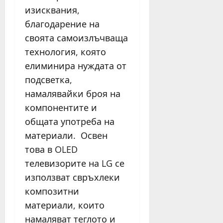
изисквания,
благодарение на
своята самоизлъчваща
технология, която
елиминира нуждата от
подсветка,
намалявайки броя на
компонентите и
общата употреба на
материали. Освен
това в OLED
телевизорите на LG се
използват свръхлеки
композитни
материали, които
намаляват теглото и