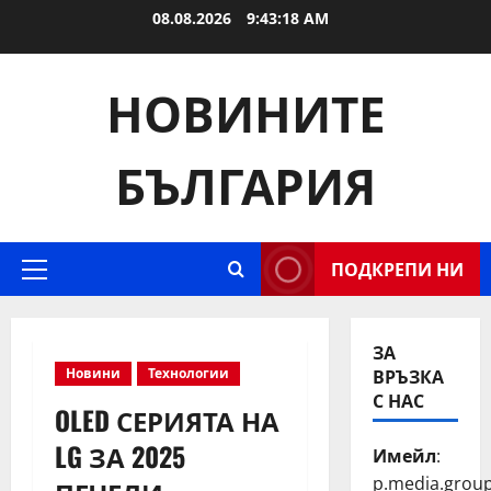
Skip
08.08.2026
9:43:18 AM
to
content
НОВИНИТЕ
БЪЛГАРИЯ
ПОДКРЕПИ НИ
Primary
Menu
ЗА
ВРЪЗКА
Новини
Технологии
С НАС
OLED СЕРИЯТА НА
LG ЗА 2025
Имейл
:
p.media.grou