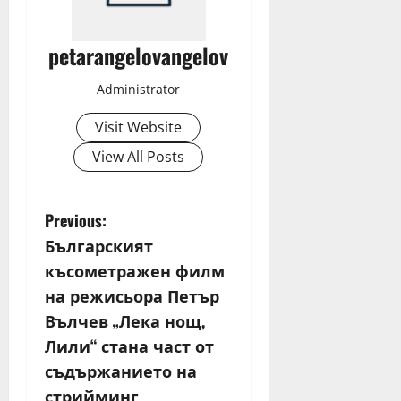
petarangelovangelov
Administrator
Visit Website
View All Posts
P
Previous:
Българският
o
късометражен филм
s
на режисьора Петър
Вълчев „Лека нощ,
t
Лили“ стана част от
n
съдържанието на
стрийминг