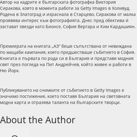
Автор на кадрите е българската фотографка Виктория
Сиракова, която в момента работи за Getty Images в Холивуд.
Родена в Златоград и израснала в Старцево, Сиракова от малка
проявява интерес към фотографията. Днес пред обектива ѝ
застават звезди като Бионсе, София Вергара и Ким Кардашиян.
Премиерата на книгата „АЗ“ беше съпътствана от невиждана
по мащаби кампания, която предшестваше събитието в София.
Книгата е първата по рода си в България и представя модния
свят през погледа на Пит Андрейчев, който живее и работи в
Ню Йорк.
Публикуването на снимките от събитието в Getty Images е
значимо постижение, което поставя България на световната
модна карта и отразява таланта на българските творци.
About the Author