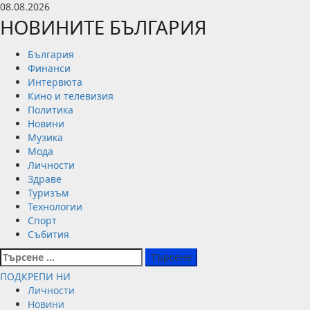
Skip
08.08.2026
to
НОВИНИТЕ БЪЛГАРИЯ
content
Primary
България
Menu
Финанси
Интервюта
Кино и телевизия
Политика
Новини
Музика
Мода
Личности
Здраве
Туризъм
Технологии
Спорт
Събития
Търсене
за:
ПОДКРЕПИ НИ
Личности
Новини