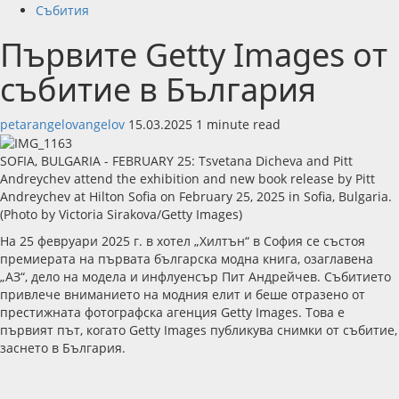
Събития
Първите Getty Images от
събитие в България
petarangelovangelov
15.03.2025
1 minute read
SOFIA, BULGARIA - FEBRUARY 25: Tsvetana Dicheva and Pitt
Andreychev attend the exhibition and new book release by Pitt
Andreychev at Hilton Sofia on February 25, 2025 in Sofia, Bulgaria.
(Photo by Victoria Sirakova/Getty Images)
На 25 февруари 2025 г. в хотел „Хилтън“ в София се състоя
премиерата на първата българска модна книга, озаглавена
„АЗ“, дело на модела и инфлуенсър Пит Андрейчев. Събитието
привлече вниманието на модния елит и беше отразено от
престижната фотографска агенция Getty Images. Това е
първият път, когато Getty Images публикува снимки от събитие,
заснето в България.